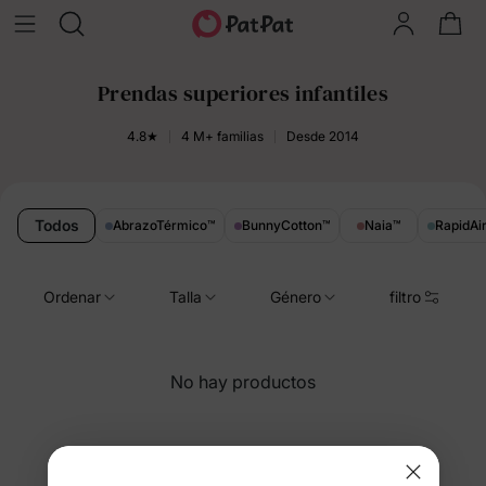
Prendas superiores infantiles
4.8★
4 M+ familias
Desde 2014
Todos
AbrazoTérmico
™
BunnyCotton
™
Naia
™
RapidAi
Ordenar
Talla
Género
filtro
No hay productos
Está viendo 85-38 de 38 productos