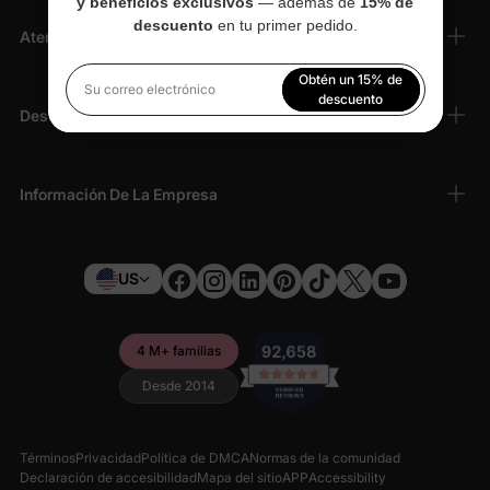
y beneficios exclusivos
— además de
15% de
descuento
en tu primer pedido.
Atención Al Cliente
Obtén un 15% de
Su correo electrónico
descuento
Descubrir
Al registrarte, aceptas nuestra
Política de privacidad
Información De La Empresa
US
4 M+ familias
Desde 2014
Términos
Privacidad
Política de DMCA
Normas de la comunidad
Declaración de accesibilidad
Mapa del sitio
APP
Accessibility