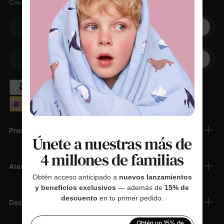
Cosas suaves, pequeños descuentos, cero spam.
Su correo electrónico
+1
Su teléfono
Productos
Únete a nuestras más de
4 millones de familias
Atención Al Cliente
Obtén acceso anticipado a
nuevos lanzamientos
y beneficios exclusivos
— además de
15% de
descuento
en tu primer pedido.
Descubrir
Obtén un 15% de