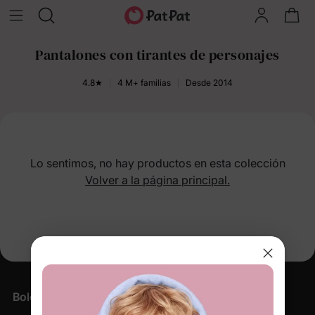
Pantalones con tirantes de personajes
4.8★
4 M+ familias
Desde 2014
Lo sentimos, no hay productos en esta colección
Volver a la página principal.
Boletín informativo