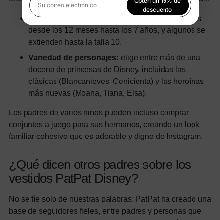
Obtén un 15% de
Su correo electrónico
descuento
Rango de tallas:
Hay muchos estilos disponibles
desde los 12 meses hasta los 7 años, y algunos se
Al registrarte, aceptas nuestra
Política de privacidad
extienden hasta la talla 10.
Variedad de personajes:
elige entre más de una
docena de princesas de Disney, incluidas las
clásicas (Blancanieves, Cenicienta) y las heroínas
más nuevas (Moana, Tiana, Elsa).
Los padres de varios niños pueden incluso comprar
conjuntos a juego para sus hermanos, creando un look
familiar cohesivo que es adorable y digno de Instagram.
¿Qué dicen otros padres sobre los
vestidos PatPat Disney?
No se fíe solo de nuestras palabras: PatPat ha creado una
base de seguidores fieles, entre padres y personas que