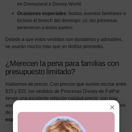
en Disneyland o Disney World.
Ocasiones especiales:
bodas, eventos familiares o
incluso el brunch del domingo: ¡sí, las princesas
pertenecen a todas partes!
Debido a que estos vestidos son duraderos y adorables,
se usarán mucho más que un disfraz promedio.
¿Merecen la pena para familias con
presupuesto limitado?
Hablemos de precio. Con precios que suelen oscilar entre
$15 y $35, los vestidos de Princesas Disney de PatPat
tienen una excelente relación calidad-precio: son más
asequibles que la mercancía de los Parques Disney, pero
de mayor calidad que las versiones de oferta.
Aquí
explicamos por qué el precio está justificado:
Longevidad:
Estos vestidos están hechos para