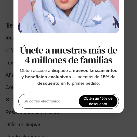
Terciopelo
Ideal para:
ropa formal de invierno y vacaciones
Únete a nuestras más de
✅ Ventajas:
4 millones de familias
Textura cálida y rica
Obtén acceso anticipado a
nuevos lanzamientos
Añade elegancia y dramatismo.
y beneficios exclusivos
— además de
15% de
descuento
en tu primer pedido.
Combina maravillosamente con encaje o satén.
Obtén un 15% de
❌ Contras:
Su correo electrónico
descuento
Pesado para clima cálido
Al registrarte, aceptas nuestra
Política de privacidad
Difícil de limpiar
Puede atraer pelusa