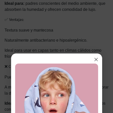
Ideal para:
padres conscientes del medio ambiente, que
absorben la humedad y ofrecen comodidad de lujo.
✅ Ventajas:
Textura suave y mantecosa
Naturalmente antibacteriano e hipoalergénico.
Ideal para usar en capas tanto en climas cálidos como
fríos.
❌ Contras:
Puede ser caro
A menudo se mezcla con elastano o algodón para mejorar
la durabilidad.
Ideal para:
Vestidos de pijama, ropa casual diaria, niños
con piel sensible.