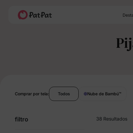
Dest
Pi
Comprar por tela:
Todos
Nube de Bambú
™
filtro
38 Resultados