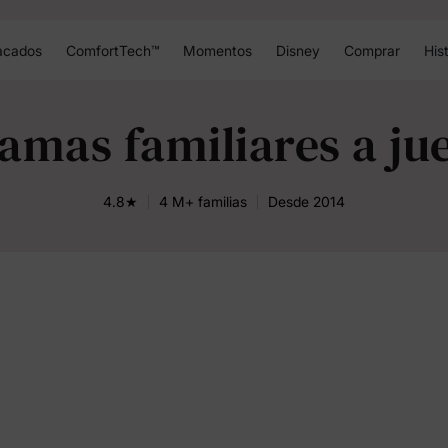
acados
ComfortTech™
Momentos
Disney
Comprar
Hist
jamas familiares a ju
4.8★
4 M+ familias
Desde 2014