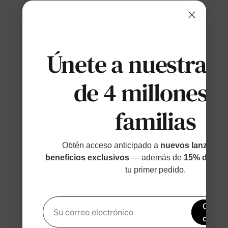
Únete a nuestras
de 4 millones d
familias
Obtén acceso anticipado a
nuevos lanzamien
beneficios exclusivos
— además de
15% de des
tu primer pedido.
Obtén
Su correo electrónico
de de