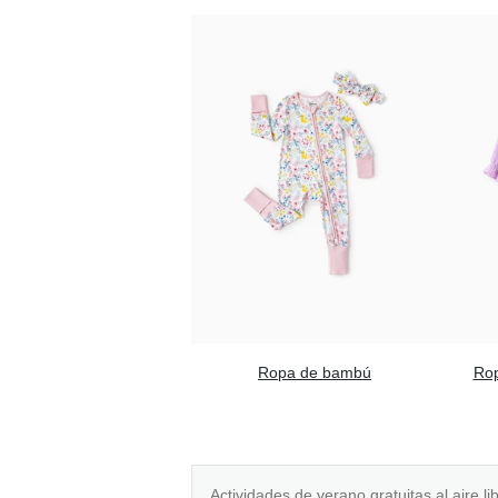
Ropa de bambú
Rop
Actividades de verano gratuitas al aire li