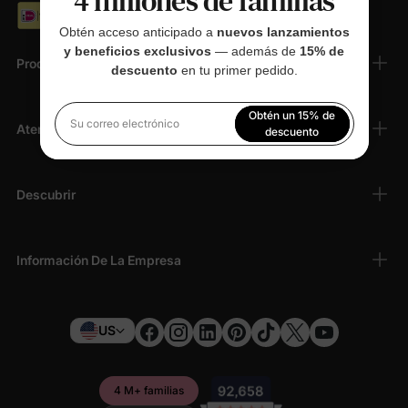
4 millones de familias
Obtén acceso anticipado a
nuevos lanzamientos
y beneficios exclusivos
— además de
15% de
Productos
descuento
en tu primer pedido.
Obtén un 15% de
Atención Al Cliente
Su correo electrónico
descuento
Al registrarte, aceptas nuestra
Política de privacidad
Descubrir
Información De La Empresa
US
4 M+ familias