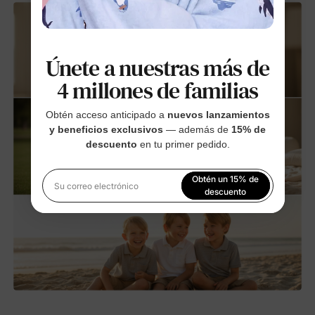
Únete a nuestras más de
4 millones de familias
Obtén acceso anticipado a
nuevos lanzamientos
y beneficios exclusivos
— además de
15% de
descuento
en tu primer pedido.
Obtén un 15% de
Su correo electrónico
descuento
Al registrarte, aceptas nuestra
Política de privacidad