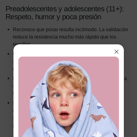
Preadolescentes y adolescentes (11+):
Respeto, humor y poca presión
Reconoce que posar resulta incómodo. La validación
reduce la resistencia mucho más rápido que los
regaños.
Usa humor a su nivel -- chistes internos, sarcasmo
suave o una referencia a algo que les parezca
gracioso.
Déjalos aprobar y borrar fotos. Darles control elimina
el miedo de que una imagen vergonzosa acabe en
internet.
Las fotos espontáneas durante actividades que
disfrutan (deportes, arte, pasar el rato con amigos)
superan consistentemente a las sesiones posadas
para este grupo de edad.