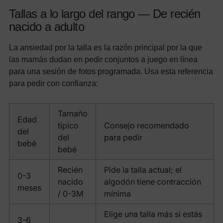
Tallas a lo largo del rango — De recién
nacido a adulto
La ansiedad por la talla es la razón principal por la que
las mamás dudan en pedir conjuntos a juego en línea
para una sesión de fotos programada. Usa esta referencia
para pedir con confianza:
Tamaño
Edad
típico
Consejo recomendado
del
del
para pedir
bebé
bebé
Recién
Pide la talla actual; el
0-3
nacido
algodón tiene contracción
meses
/ 0-3M
mínima
Elige una talla más si estás
3-6