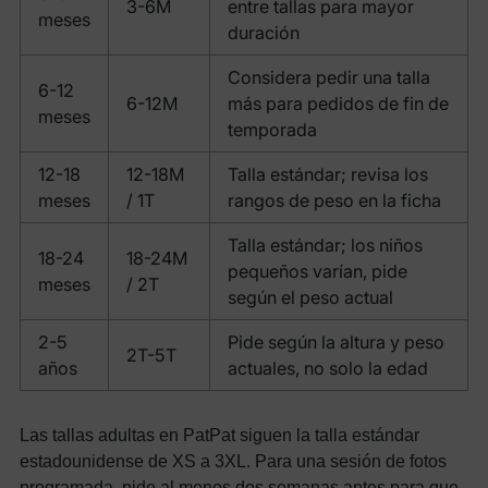
3-6M
entre tallas para mayor
meses
duración
Considera pedir una talla
6-12
6-12M
más para pedidos de fin de
meses
temporada
12-18
12-18M
Talla estándar; revisa los
meses
/ 1T
rangos de peso en la ficha
Talla estándar; los niños
18-24
18-24M
pequeños varían, pide
meses
/ 2T
según el peso actual
2-5
Pide según la altura y peso
2T-5T
años
actuales, no solo la edad
Las tallas adultas en PatPat siguen la talla estándar
estadounidense de XS a 3XL. Para una sesión de fotos
programada, pide al menos dos semanas antes para que