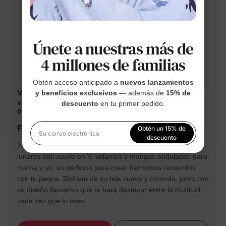
Únete a nuestras más de
4 millones de familias
Obtén acceso anticipado a
nuevos lanzamientos
Vestido cruzado de lunares rosas con escote en V,
y beneficios exclusivos
— además de
15% de
volantes y mangas onduladas para mamá y para mí
descuento
en tu primer pedido.
PinkyWhite
From $21.99
Obtén un 15% de
Su correo electrónico
descuento
Tu nuevo conjunto favorito, el vestido rosa cruzado de
lunares con cuello en V, volantes y mangas onduladas para
Al registrarte, aceptas nuestra
Política de privacidad
mamá y yo, es perfecto para crear hermosos recuerdos
con tu peque. Disfruta de su tela suave y cómoda, junto con
su diseño llamativo que te hará destacar entre la multitud
cada vez que lo uses.