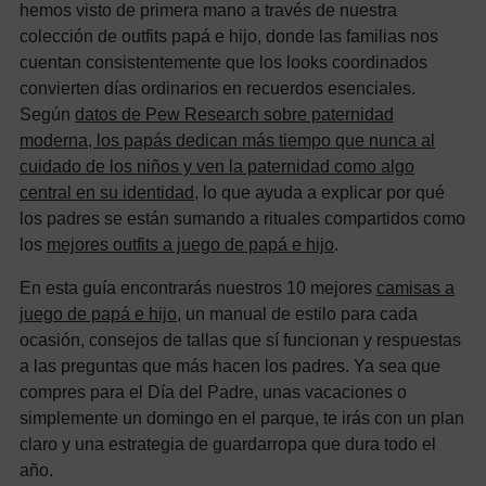
hemos visto de primera mano a través de nuestra
colección de outfits papá e hijo, donde las familias nos
cuentan consistentemente que los looks coordinados
convierten días ordinarios en recuerdos esenciales.
Según
datos de Pew Research sobre paternidad
moderna, los papás dedican más tiempo que nunca al
cuidado de los niños y ven la paternidad como algo
central en su identidad
, lo que ayuda a explicar por qué
los padres se están sumando a rituales compartidos como
los
mejores outfits a juego de papá e hijo
.
En esta guía encontrarás nuestros 10 mejores
camisas a
juego de papá e hijo
, un manual de estilo para cada
ocasión, consejos de tallas que sí funcionan y respuestas
a las preguntas que más hacen los padres. Ya sea que
compres para el Día del Padre, unas vacaciones o
simplemente un domingo en el parque, te irás con un plan
claro y una estrategia de guardarropa que dura todo el
año.