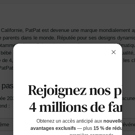
Californie, PatPat est devenue une marque mondialement app
 de parents dans le monde. Réputée pour ses designs dynami
otamment des collaborations avec des marques emblématiq
bébé aux ensembles familiaux assortis, PatPat allie qualité,
 4,3/5 sur Trustpilot basée sur plus de 32 000 avis, les clie
PatPat.
Rejoignez nos plu
ne pas manquer
ée 2025 se déroule en trois phases passionnantes, chacune li
4 millions de fami
end :
Obtenez un accès anticipé aux
nouvelles sort
ème
Faits saillants de l'évé
avantages exclusifs
— plus
15 % de réduction