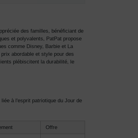
réciée des familles, bénéficiant de
ques et polyvalents, PatPat propose
ues comme Disney, Barbie et La
 prix abordable et style pour des
nts plébiscitent la durabilité, le
s de
ée à l'esprit patriotique du Jour de
lles
ies et
nement
Offre
sur votre