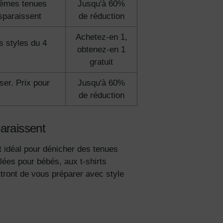
4èmes tenues
Jusqu'à 60%
isparaissent
de réduction
ciez de
Achetez-en 1,
% de
s styles du 4
obtenez-en 1
ction
gratuit
fidentialité
er. Prix pour
Jusqu'à 60%
de réduction
paraissent
t idéal pour dénicher des tenues
ilées pour bébés, aux t-shirts
ttront de vous préparer avec style