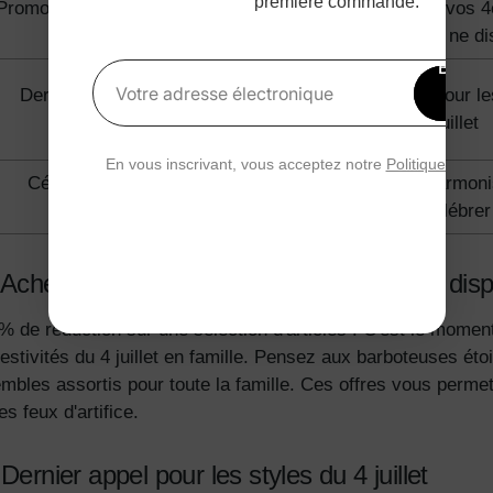
première commande.
Promotion officielle du jour de
Procurez-vous vos 
l'indépendance
avant qu'elles ne d
Bénéfi
15 
Dernier appel du jour de
Dernier appel pour le
Votre adresse électronique
rédu
l'indépendance
juillet
En vous inscrivant, vous acceptez notre
Politique de con
Célébration du jour de
Conçu pour s'harmonis
l'indépendance
célébrer
– Achetez vos 4e tenues avant qu'elles ne dis
 de réduction sur une sélection d'articles ! C'est le momen
estivités du 4 juillet en famille. Pensez aux barboteuses éto
embles assortis pour toute la famille. Ces offres vous perme
es feux d'artifice.
 Dernier appel pour les styles du 4 juillet