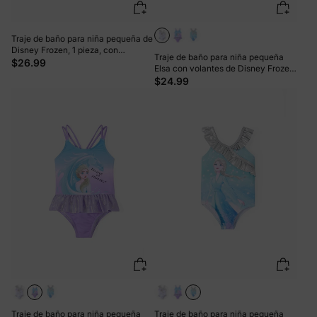
Traje de baño para niña pequeña de
Disney Frozen, 1 pieza, con
Traje de baño para niña pequeña
capucha, cremallera y volantes en
$26.99
Elsa con volantes de Disney Frozen,
el dobladillo, estampado teñido
color azul, con protección solar UPF
$24.99
anudado de Elsa, morado
50+
Traje de baño para niña pequeña
Traje de baño para niña pequeña