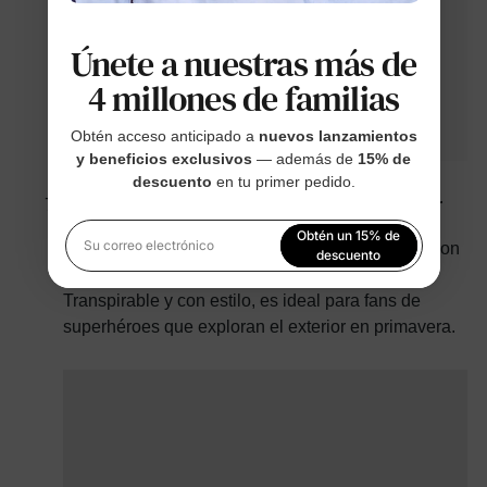
Únete a nuestras más de
4 millones de familias
Obtén acceso anticipado a
nuevos lanzamientos
y beneficios exclusivos
— además de
15% de
descuento
en tu primer pedido.
Chaqueta bomber verde con bloques de color
Obtén un 15% de
Inspirada en Hulk, esta chaqueta bomber verde con
Su correo electrónico
descuento
bloques de color energiza cualquier look.
Transpirable y con estilo, es ideal para fans de
Al registrarte, aceptas nuestra
Política de privacidad
superhéroes que exploran el exterior en primavera.