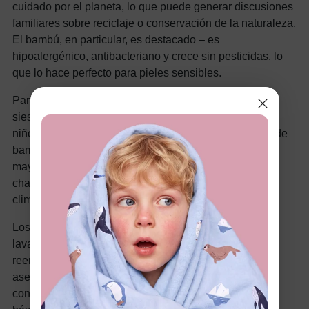
cuidado por el planeta, lo que puede generar discusiones
familiares sobre reciclaje o conservación de la naturaleza.
El bambú, en particular, es destacado – es
hipoalergénico, antibacteriano y crece sin pesticidas, lo
que lo hace perfecto para pieles sensibles.
Para bebés,
pijamas de bambú
o bodies aseguran
siestas y tiempos de juego cómodos, mientras que los
niños pequeños se benefician de leggings de mezcla de
bambú que se estiran con sus movimientos. Los niños
mayores pueden lucir camisetas de bambú bajo
chaquetas para looks superpuestos que se adaptan al
clima variable de la primavera.
Los padres aprecian cómo estos materiales resisten
lavado tras lavado, reduciendo la necesidad de
reemplazos frecuentes. Además, a menudo son más
asequibles a largo plazo debido a su durabilidad. Al
construir un guardarropa sostenible, comienza con