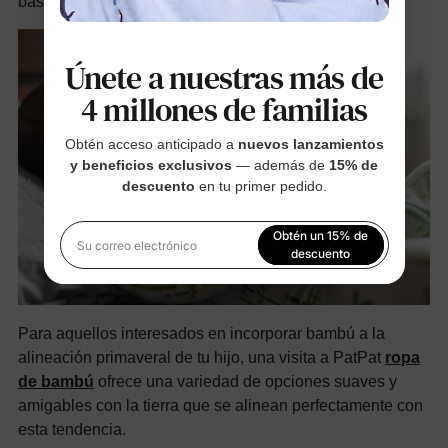
básicos y añade acentos modernos.
Únete a nuestras más de
4 millones de familias
Obtén acceso anticipado a
nuevos lanzamientos
y beneficios exclusivos
— además de
15% de
descuento
en tu primer pedido.
Obtén un 15% de
Su correo electrónico
descuento
Al registrarte, aceptas nuestra
Política de privacidad
Para aquellos interesados en incorporar bambú a la
alineación primaveral de tu hijo, una visita a PatPat
ropa
de bambú
ofrece una variedad de opciones suaves y
amigables con la tierra que se alinean perfectamente con
esta tendencia.