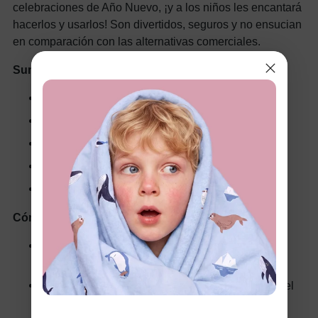
celebraciones de Año Nuevo, ¡y a los niños les encantará
hacerlos y usarlos! Son divertidos, seguros y no ensucian
en comparación con las alternativas comerciales.
Suministros necesarios:
Rollos de papel higiénico vacíos
Globos
Confeti (hecho en casa o comprado)
Cinta o pegamento
Decoraciones (pegatinas, purpurina, etc.)
Cómo hacerlo:
Haz un nudo en el extremo de un globo y corta la
punta.
Estire el globo sobre un extremo del rollo de papel
higiénico y asegúrelo con cinta.