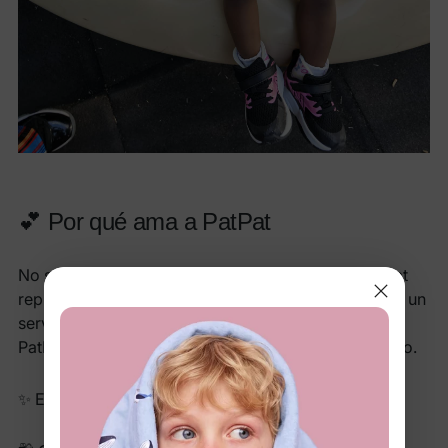
💕 Por qué ama a PatPat
No se trata solo de ropa bonita: para LeTresa, PatPat
representa alegría asequible, recuerdos hermosos y un
servicio excepcional. Ha visto crecer a su hija en
PatPat durante dos años, y los elogios no han parado.
✨ Estilos de moda que siguen el ritmo de Toot