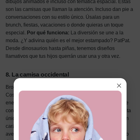
dibujos animados e incluso con temática espacial. Estas
son las camisas que llaman la atención. Incluso dan pie a
conversaciones con su estilo único. Úsalas para un
brunch, fiestas, vacaciones o donde quieras un toque
especial.
Por qué funciona:
La diversión se une a la
moda.
¿Y adivina quién es el mejor estampado? PatPat.
Desde dinosaurios hasta piñas, tenemos diseños
llamativos que tus hijos querrán usar una y otra vez.
8. La camisa occidental
Broches en lugar de botones. Bolsillos con solapa.
Costuras en el canesú. Las camisas vaqueras aportan
energía vaquera sin necesidad de botas. Generalmente
confeccionadas en mezclilla o sarga, ofrecen una silueta
única y costuras llamativas.
Por qué funciona:
Aportan
carácter y encanto americano.
Si tienes un pequeño
aventurero en casa, nuestras camisas de estilo vaquero