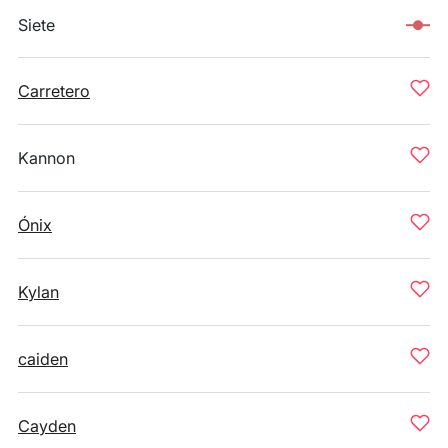
Siete
Carretero
Kannon
Ónix
Kylan
caiden
Cayden