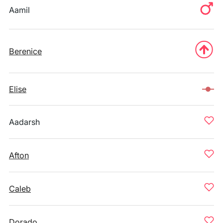
Aamil
Berenice
Elise
Aadarsh
Afton
Caleb
Dorado