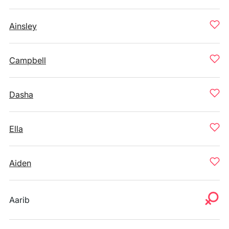
Ainsley
Campbell
Dasha
Ella
Aiden
Aarib