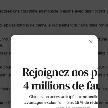
écorez une couronne en mousse blanche avec des flocons de 
ollez des bâtons de cannelle radialement sur une base rond
Enroulez les bandes de tissu de Noël restantes autour d'une 
e.
isez un anneau en fil de fer doré, en ajoutant des brindilles
Rejoignez nos plu
 couronne en mousse de grelots rouges et argentés pour un
mes
: Attachez des tranches d'orange séchées et de l'anis éto
4 millions de fami
 fleurs en feutre colorées, superposez-les sur un anneau e
Obtenez un accès anticipé aux
nouvelles sort
avantages exclusifs
— plus
15 % de réduction
eau
: Enroulez de l'écorce de bouleau autour d'un cadre en bo