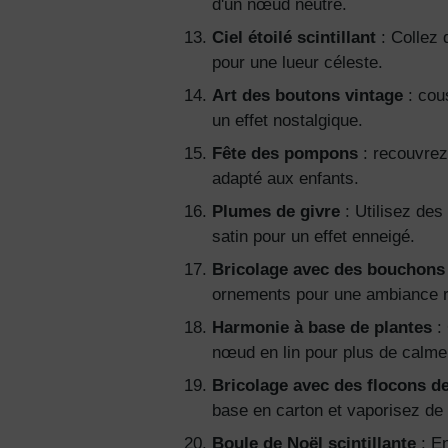
d'un nœud neutre.
Ciel étoilé scintillant
: Collez 
pour une lueur céleste.
Art des boutons vintage
: cou
un effet nostalgique.
Fête des pompons
: recouvrez
adapté aux enfants.
Plumes de givre
: Utilisez de
satin pour un effet enneigé.
Bricolage avec des bouchons 
ornements pour une ambiance r
Harmonie à base de plantes
: 
nœud en lin pour plus de calme
Bricolage avec des flocons de
base en carton et vaporisez de 
Boule de Noël scintillante
: En