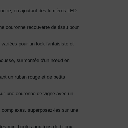
 noire, en ajoutant des lumières LED
ciez de
% de
une couronne recouverte de tissu pour
ction
fidentialité
variées pour un look fantaisiste et
 mousse, surmontée d'un nœud en
nt un ruban rouge et de petits
sur une couronne de vigne avec un
r complexes, superposez-les sur une
es mini boules aux tons de bijoux