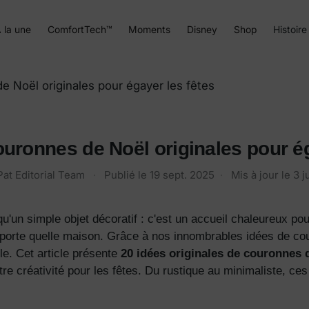
 la une
ComfortTech™
Moments
Disney
Shop
Histoire
e Noël originales pour égayer les fêtes
ouronnes de Noël originales pour ég
Pat Editorial Team
·
Publié le
19 sept. 2025
·
Mis à jour le
3 j
'un simple objet décoratif : c'est un accueil chaleureux pour
porte quelle maison. Grâce à nos innombrables idées de co
yle. Cet article présente
20 idées originales de couronnes 
otre créativité pour les fêtes. Du rustique au minimaliste, c