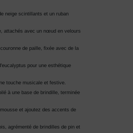
neige scintillants et un ruban
e, attachés avec un nœud en velours
couronne de paille, fixée avec de la
 d'eucalyptus pour une esthétique
s de
e touche musicale et festive.
ilé à une base de brindille, terminée
lles
n mousse et ajoutez des accents de
ies et
sur votre
is, agrémenté de brindilles de pin et