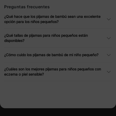
Diseños adorables para cada niño pequeño
Preguntas frecuentes
Sabemos que a los niños pequeños les encantan los diseños
¿Qué hace que los pijamas de bambú sean una excelente
divertidos y alegres. Nuestra colección de pijamas incluye una
opción para los niños pequeños?
variedad de estampados y temas que se adaptan a la
personalidad de cada niño:
¿Qué tallas de pijamas para niños pequeños están
Estampados de animales:
desde lindos
disponibles?
dinosaurios hasta encantadores conejos,
nuestros pijamas con temática de animales
¿Cómo cuido los pijamas de bambú de mi niño pequeño?
despiertan alegría e imaginación.
Personajes favoritos:
diseños con licencia
oficial que incluyen personajes queridos como
¿Cuáles son los mejores pijamas para niños pequeños con
eczema o piel sensible?
PAW Patrol, Care Bears y Tom y Jerry.
Patrones clásicos:
Rayas atemporales, lunares y
colores sólidos para una apariencia más
tradicional.
Descubre nuestros pijamas de bambú