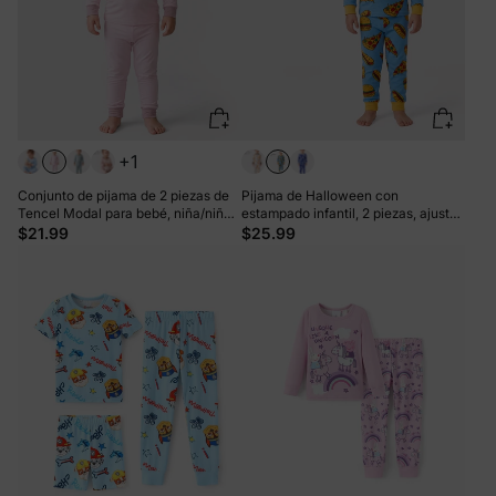
+1
Conjunto de pijama de 2 piezas de
Pijama de Halloween con
Tencel Modal para bebé, niña/niño
estampado infantil, 2 piezas, ajuste
(ajustado), color rosa
ceñido, de algodón orgánico, para
$21.99
$25.99
niños pequeños, niñas y niños, color
azul claro.