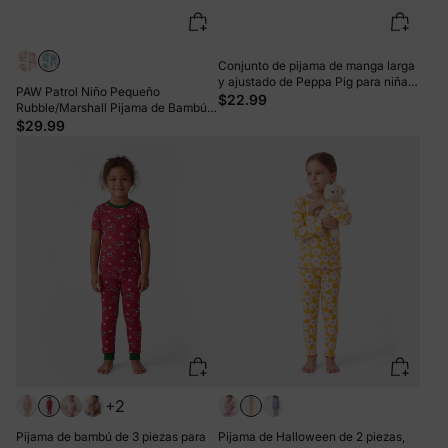
Conjunto de pijama de manga larga
y ajustado de Peppa Pig para niña
PAW Patrol Niño Pequeño
pequeña, 2 piezas, estampado de
$22.99
Rubble/Marshall Pijama de Bambú
postres Naia, rosa claro
de 3 Piezas Look 2 en 1 para 4
$29.99
Estaciones (Ajustado) Azul
+2
Pijama de bambú de 3 piezas para
Pijama de Halloween de 2 piezas,