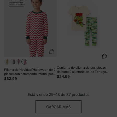
Conjunto de pijama de dos piezas
Pijama de Navidad/Halloween de 2
de bambú ajustado de las Tortugas
piezas con estampado infantil para
Ninja para niños pequeños, color
$24.99
niños pequeños (ajuste ceñido)
$32.99
albaricoque
Bloque de color
Está viendo 25-48 de 87 productos
CARGAR MÁS