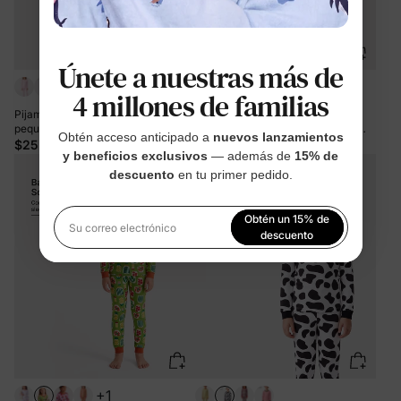
Únete a nuestras más de
+1
4 millones de familias
Pijama de Halloween para niños
Pijama de 2 piezas de bambú
pequeños/niños con estampado
grueso mejorado para Navidad y
Obtén acceso anticipado a
nuevos lanzamientos
infantil (1 pieza, ajustado) rosa
Halloween, con estampado infantil
$25.99
$19.99
y beneficios exclusivos
— además de
15% de
fuerte
para niñas pequeñas (ajuste
ceñido), color naranja
descuento
en tu primer pedido.
Obtén un 15% de
Su correo electrónico
descuento
Al registrarte, aceptas nuestra
Política de privacidad
+1