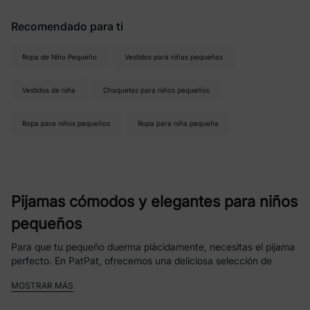
Recomendado para ti
Ropa de Niño Pequeño
Vestidos para niñas pequeñas
Vestidos de niña
Chaquetas para niños pequeños
Ropa para niños pequeños
Ropa para niña pequeña
Pijamas cómodos y elegantes para niños
pequeños
Para que tu pequeño duerma plácidamente, necesitas el pijama
perfecto. En PatPat, ofrecemos una deliciosa selección de
pijamas para niños pequeños,
diseñados para brindar
MOSTRAR MÁS
comodidad, seguridad y estilo.