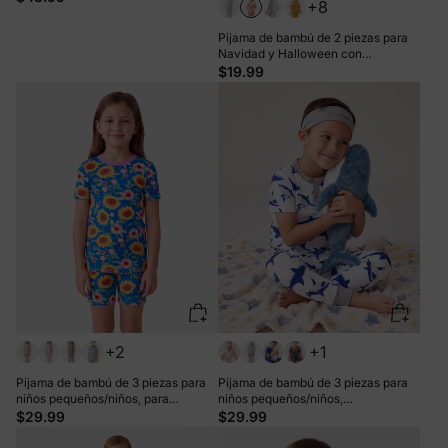
+8
Pijama de bambú de 2 piezas para
Navidad y Halloween con
estampado infantil para bebé o niño
$19.99
pequeño (ajustado), color rosa
+2
+1
Pijama de bambú de 3 piezas para
Pijama de bambú de 3 piezas para
niños pequeños/niños, para
niños pequeños/niños,
Navidad/Halloween, 2 en 1, para las
Navidad/Halloween, 2 en 1, para las
$29.99
$29.99
4 estaciones (ajustado), color azul
4 estaciones (ajuste ceñido), color
gris azulado