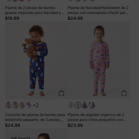
Pijama de 2 piezas de bambú
Pijama de Navidad/Halloween de 2
grueso mejorado para Navidad y
piezas con estampado infantil para
Halloween, con estampado infantil
niños pequeños (ajustado) negro
$19.99
$24.99
para niñas pequeñas (ajuste
ceñido), color verde
+2
Conjunto de pijama de bambú para
Pijama de algodón orgánico de 2
bebé/niño pequeño, de 2 piezas,
piezas para niños pequeños con
con estampado animal, ajustado y
estampado infantil, ajuste ceñido,
$24.99
$23.99
azul
rosa