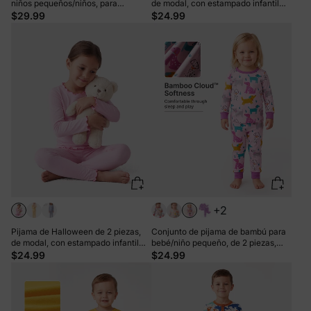
niños pequeños/niños, para
de modal, con estampado infantil
Navidad/Halloween, 2 en 1, para las
para niños pequeños (ajustado),
$29.99
$24.99
4 estaciones (ajustado), color verde
color amarillo
+2
Pijama de Halloween de 2 piezas,
Conjunto de pijama de bambú para
de modal, con estampado infantil
bebé/niño pequeño, de 2 piezas,
para niños pequeños (ajustado),
con estampado animal, ajustado,
$24.99
$24.99
color rosa
rosa fuerte