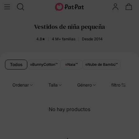
Vestidos de niña pequeña
4.8★
4 M+ familias
Desde 2014
Todos
BunnyCotton
™
Naia
™
Nube de Bambú
™
Ordenar
Talla
Género
filtro
No hay productos