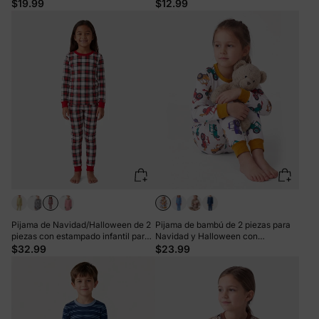
Halloween, con estampado infantil
dulce de Navidad verde
$19.99
$12.99
para niñas pequeñas (ajuste
ceñido), color rosa
Pijama de Navidad/Halloween de 2
Pijama de bambú de 2 piezas para
piezas con estampado infantil para
Navidad y Halloween con
niños pequeños (ajustado)
estampado divertido para niños
$32.99
$23.99
multicolor
pequeños (ajustado), color amarillo