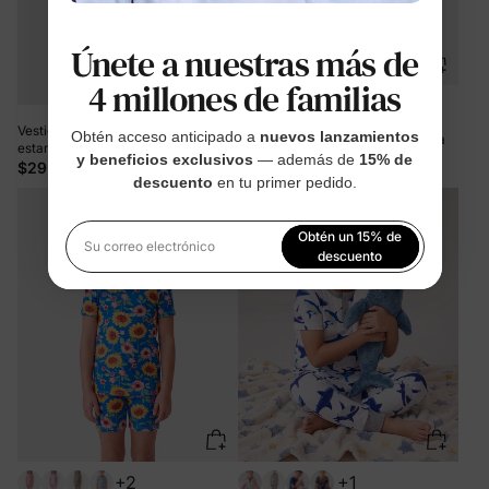
Únete a nuestras más de
4 millones de familias
+8
Vestido de tul de manga larga con
Obtén acceso anticipado a
nuevos lanzamientos
Pijama de bambú de 2 piezas para
estampado de Minnie Mouse y
Navidad y Halloween con
y beneficios exclusivos
— además de
15% de
Mickey y sus amigos de Disney
$29.99
estampado infantil para bebé o niño
$19.99
descuento
en tu primer pedido.
para niña pequeña, color caqui
pequeño (ajustado), color rosa
Obtén un 15% de
Su correo electrónico
descuento
Al registrarte, aceptas nuestra
Política de privacidad
+2
+1