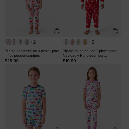
+2
+8
Pijama de bambú de 3 piezas para
Pijama de bambú de 2 piezas para
niños pequeños/niños,
Navidad y Halloween con
Navidad/Halloween, 2 en 1, para las
estampado infantil para bebé o niño
$29.99
$19.99
4 estaciones (ajustado), rosa claro
pequeño (ajustado), color rojo