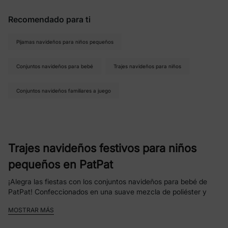
Recomendado para ti
Pijamas navideños para niños pequeños
Conjuntos navideños para bebé
Trajes navideños para niños
Conjuntos navideños familiares a juego
Trajes navideños festivos para niños
pequeños en PatPat
¡Alegra las fiestas con los conjuntos navideños para bebé de
PatPat! Confeccionados en una suave mezcla de poliéster y
elastano, estos conjuntos garantizan comodidad durante todo el
MOSTRAR MÁS
día y lucen personajes tan queridos como Mickey y sus amigos
de Disney, la Patrulla Canina, Stitch de Disney y My Little Pony.