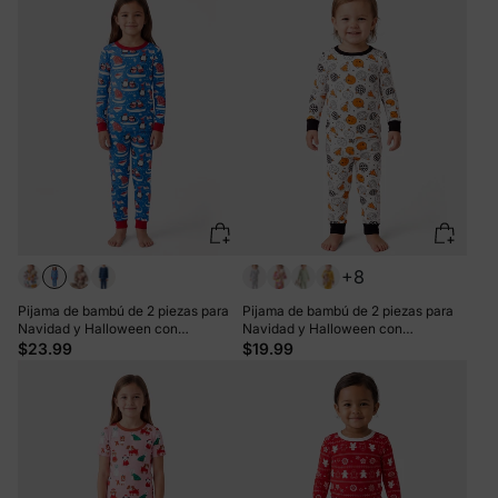
+8
Pijama de bambú de 2 piezas para
Pijama de bambú de 2 piezas para
Navidad y Halloween con
Navidad y Halloween con
estampado divertido para niños
estampado infantil para bebé o niño
$23.99
$19.99
pequeños (ajustado), color azul
pequeño (ajustado), color naranja
claro