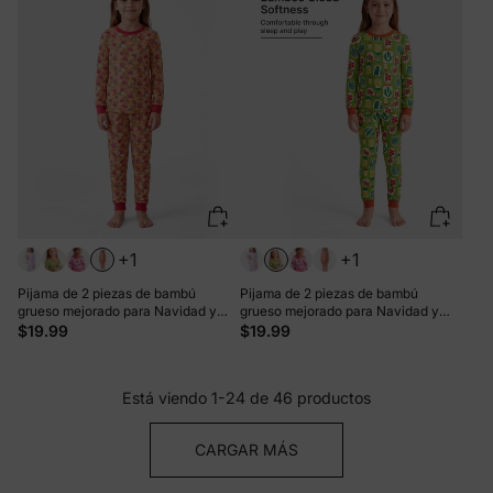
+1
+1
Pijama de 2 piezas de bambú
Pijama de 2 piezas de bambú
grueso mejorado para Navidad y
grueso mejorado para Navidad y
Halloween, con estampado infantil
Halloween, con estampado infantil
$19.99
$19.99
para niñas pequeñas (ajuste
para niñas pequeñas (ajuste
ceñido), color naranja
ceñido), color verde
Está viendo 1-24 de 46 productos
CARGAR MÁS