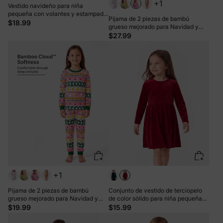
+1
Vestido navideño para niña
pequeña con volantes y estampado
Pijama de 2 piezas de bambú
de cuadrícula, rojo, con diadema
$18.99
grueso mejorado para Navidad y
Halloween, con estampado infantil
$27.99
para niñas pequeñas (ajuste
ceñido), color rojo
+1
Pijama de 2 piezas de bambú
Conjunto de vestido de terciopelo
grueso mejorado para Navidad y
de color sólido para niña pequeña
Halloween con estampado infantil
dulce de Navidad rojo
$19.99
$15.99
para niñas pequeñas (ajuste
ceñido), multicolor