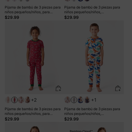
Pijama de bambú de 3 piezas para
Pijama de bambú de 3 piezas para
niños pequeños/niños, para
niños pequeños/niños,
Navidad/Halloween, 2 en 1, para las
Navidad/Halloween, 2 en 1, para las
$29.99
$29.99
4 estaciones (ajustado), color azul
4 estaciones (ajuste ceñido), color
gris azulado
+2
+1
Pijama de bambú de 3 piezas para
Pijama de bambú de 3 piezas para
niños pequeños/niños, para
niños pequeños/niños,
Navidad/Halloween, 2 en 1, para las
Navidad/Halloween, estilo 2 en 1,
$29.99
$29.99
4 estaciones (ajustado), color verde
para las 4 estaciones (ajuste
ceñido), color albaricoque