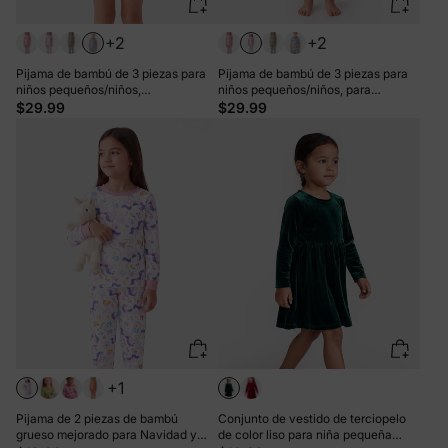
+2
+2
Pijama de bambú de 3 piezas para
Pijama de bambú de 3 piezas para
niños pequeños/niños,
niños pequeños/niños, para
Navidad/Halloween, 2 en 1, para las
Navidad/Halloween, 2 en 1, para las
$29.99
$29.99
4 estaciones (ajustado), azul claro
4 estaciones (ajustado), color rosa
+1
Pijama de 2 piezas de bambú
Conjunto de vestido de terciopelo
grueso mejorado para Navidad y
de color liso para niña pequeña