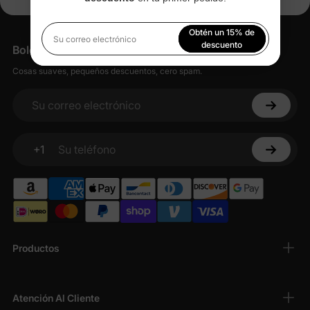
Obtén un 15% de
Su correo electrónico
descuento
Boletín informativo
Cosas suaves, pequeños descuentos, cero spam.
Al registrarte, aceptas nuestra
Política de privacidad
Su correo electrónico
+1
Su teléfono
Productos
Atención Al Cliente