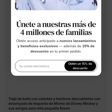
Únete a nuestras más de
4 millones de familias
Obtén acceso anticipado a
nuevos lanzamientos
y beneficios exclusivos
— además de
15% de
descuento
en tu primer pedido.
Obtén un 15% de
Su correo electrónico
descuento
Al registrarte, aceptas nuestra
Política de privacidad
Traje de baño con volantes y hombros descubiertos con
estampado de leopardo de Minnie de Disney Mickey y
sus amigos para niña pequeña Roseo