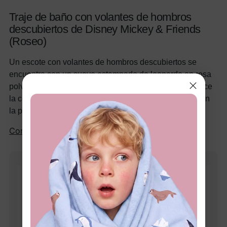
Traje de baño con volantes de hombros
descubiertos de Disney Mickey & Friends
(Roseo)
Un escote con volantes de hombros descubiertos se
encuentra con un suave estampado de leopardo en rosa
polvoriento. Estilo moderno para toddlers que aún ofrece
la cobertura completa que quieres para un día entero en
la piscina.
Comprar ahora