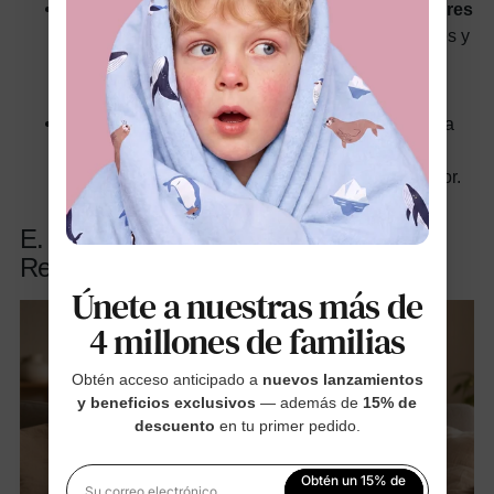
Crea un álbum de recortes titulado “Por qué eres
mi verdadera mamá”:
lleno de dibujos, mensajes y
recuerdos que la retraten como tu madre sin
importar la relación biológica.
Ofrézcanse como voluntarios juntos:
elijan una
causa relacionada con el cuidado temporal o
adoptivo y pasen el día contribuyendo en su honor.
E. Para las madres LGBTQ+:
Reconociendo los desafíos invisibles
Únete a nuestras más de
4 millones de familias
Obtén acceso anticipado a
nuevos lanzamientos
y beneficios exclusivos
— además de
15% de
descuento
en tu primer pedido.
Obtén un 15% de