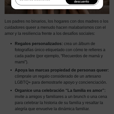
Su correo electrónico
descuento
Al registrarte, aceptas nuestra
Política de privacidad
Los padres no binarios, los hogares con dos madres o los
cuidadores queer a menudo hacen malabarismos con el
amor y la resiliencia frente a los desafíos sociales:
Regalos personalizados:
crea un álbum de
fotografías único etiquetado con cómo te refieres a
cada padre (por ejemplo, “Recuerdos de mamá y
mami”).
Apoya las marcas propiedad de personas queer:
cómprale un regalo considerado de un artesano
LGBTQ+ para demostrarle apoyo y concienciación.
Organice una celebración “La familia es amor”:
invite a amigos y familiares a un brunch o una cena
para celebrar la historia de su familia y resaltar la
alegría que envuelve la dinámica familiar.