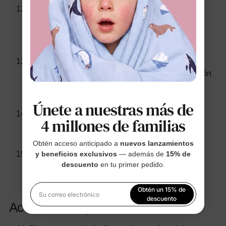
Felpudo con forma de calabaza
Un tapete duradero con una cara de calabaza
sonriente para dar la bienvenida a los niños que
piden dulces.
Almohada con forma de fantasma
Una almohada suave y lujosa para una decoración
acogedora con temática de Halloween en los
espacios infantiles.
Únete a nuestras más de
Decoración colgante de murciélago móvil
4 millones de familias
Un móvil colgante con murciélagos revoloteando
para girar sobre una fiesta de Halloween.
Obtén acceso anticipado a
nuevos lanzamientos
Arte de pared hecho con calabazas
y beneficios exclusivos
— además de
15% de
descuento
en tu primer pedido.
Arte de pared colorido y apto para niños con
calabazas para una decoración festiva del hogar.
Obtén un 15% de
Su correo electrónico
descuento
Accesorios espeluznantes
Al registrarte, aceptas nuestra
Política de privacidad