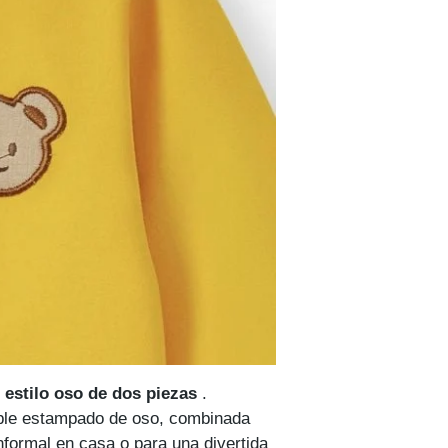
 estilo oso de dos piezas
.
able estampado de oso, combinada
nformal en casa o para una divertida