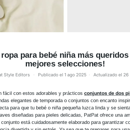
ropa para bebé niña más queridos 
mejores selecciones!
t Style Editors
·
Publicado el
1 ago 2025
·
Actualizado el
26
n fácil con estos adorables y prácticos
conjuntos de dos p
das elegantes de temporada o conjuntos con encanto inspira
ecta para que tu bebé o niña pequeña luzca linda y se sien
aves diseñadas para pieles delicadas, PatPat ofrece una am
conjunto está cuidadosamente elaborado para garantizar co
encia divertida y sin estrés. Ya sea que te prepares para una