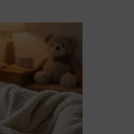
 más
e
tos y