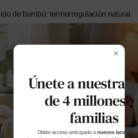
ejido de bambú: termorregulación natural
Únete a nuestras
de 4 millones d
familias
Obtén acceso anticipado a
nuevos lanzamien