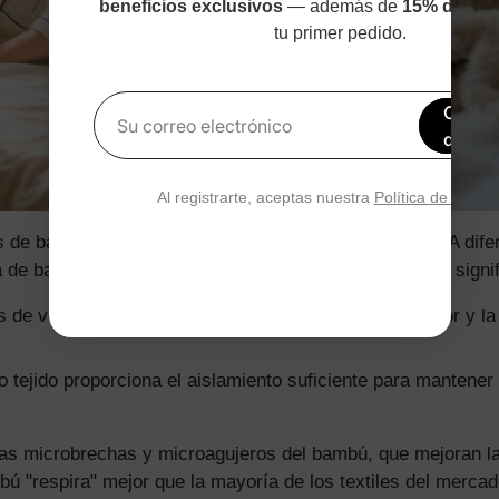
beneficios exclusivos
— además de
15% de des
tu primer pedido.
Obtén
Su correo electrónico
de de
Al registrarte, aceptas nuestra
Política de privac
as de bambú reside en su capacidad termorreguladora. A difer
sa de bambú se adaptan a la temperatura corporal. Esto signif
 de verano, la tela de bambú ayuda a absorber el calor y la
tejido proporciona el aislamiento suficiente para mantener 
las microbrechas y microagujeros del bambú, que mejoran la 
ú "respira" mejor que la mayoría de los textiles del mercado