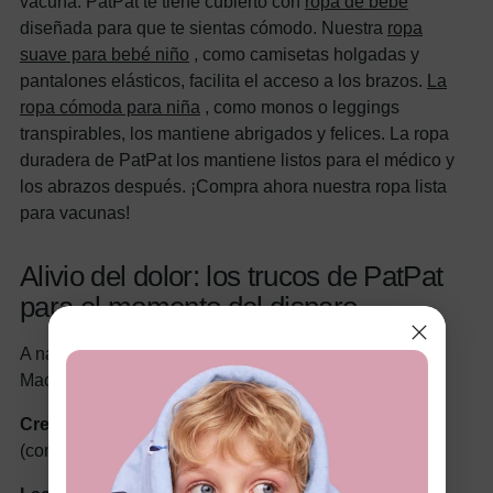
vacuna. PatPat te tiene cubierto con
ropa de bebé
diseñada para que te sientas cómodo. Nuestra
ropa
suave para bebé niño
, como camisetas holgadas y
pantalones elásticos, facilita el acceso a los brazos.
La
ropa cómoda para niña
, como monos o leggings
transpirables, los mantiene abrigados y felices. La ropa
duradera de PatPat los mantiene listos para el médico y
los abrazos después. ¡Compra ahora nuestra ropa lista
para vacunas!
Alivio del dolor: los trucos de PatPat
para el momento del disparo
A nadie le gusta ver llorar a su bebé, por eso el Dr.
MacDonald comparte trucos para aliviar el dolor:
Crema anestésica:
aplíquela sobre la zona afectada
(consulte primero con su médico).