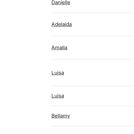
Danielle
Adelaida
Amalia
Luisa
Luisa
Bellamy