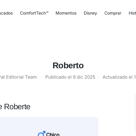
acados
ComfortTech™
Momentos
Disney
Comprar
Hist
Roberto
at Editorial Team
·
Publicado el
9 dic 2025
·
Actualizado el
1
e Roberte
Chico