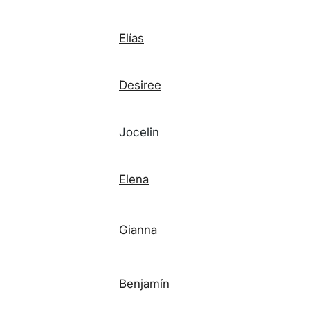
Elías
Desiree
Jocelin
Elena
Gianna
Benjamín