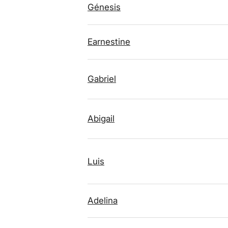
Génesis
Earnestine
Gabriel
Abigail
Luis
Adelina