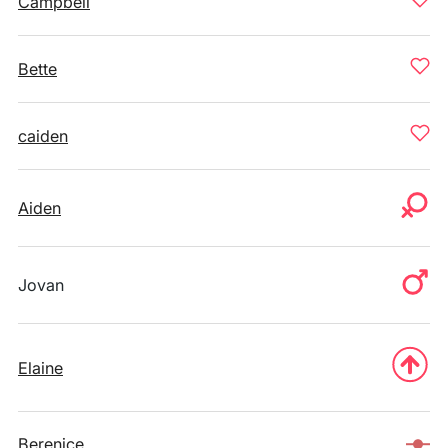
Campbell
Bette
caiden
Aiden
Jovan
Elaine
Berenice