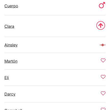
Cuerpo
Clara
Ainsley
Martón
Eli
Darcy