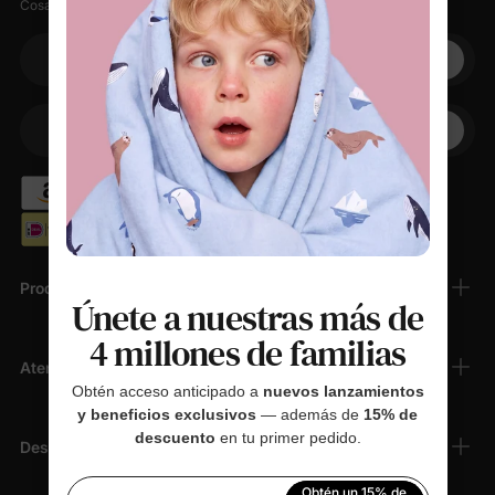
Cosas suaves, pequeños descuentos, cero spam.
Su correo electrónico
+1
Su teléfono
Productos
Únete a nuestras más de
4 millones de familias
Atención Al Cliente
Obtén acceso anticipado a
nuevos lanzamientos
y beneficios exclusivos
— además de
15% de
descuento
en tu primer pedido.
Descubrir
Obtén un 15% de