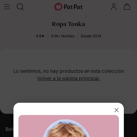
Ropa Tonka
4.8★
4 M+ familias
Desde 2014
Lo sentimos, no hay productos en esta colección
Volver a la página principal.
Boletín informativo