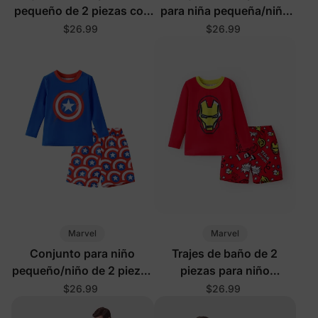
pequeño de 2 piezas con
para niña pequeña/niña
animales en azul
Disney Moana en color
$26.99
$26.99
profundo
naranja
Marvel
Marvel
Conjunto para niño
Trajes de baño de 2
pequeño/niño de 2 piezas
piezas para niño
con camisetas y
pequeño/niño en rojo
$26.99
$26.99
pantalones cortos