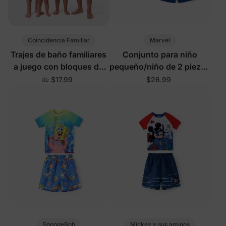
Coincidencia Familiar
Marvel
Trajes de baño familiares
Conjunto para niño
a juego con bloques de
pequeño/niño de 2 piezas
color
con camiseta y
$17.99
$26.99
de
pantalones cortos con
estampado de vida
marina y protección
UPF50+
SpongeBob
Mickey y sus amigos