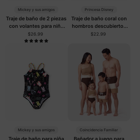
Mickey y sus amigos
Princesa Disney
Traje de baño de 2 piezas
Traje de baño coral con
con volantes para niña
hombros descubiertos
pequeña/niña, protección
para niña pequeña/niña
$26.99
$22.99
UPF50+, color rosa
Disney Moana con
protección UPF50+
Mickey y sus amigos
Coincidencia Familiar
Traje de baño para niña
Bañador a juego para