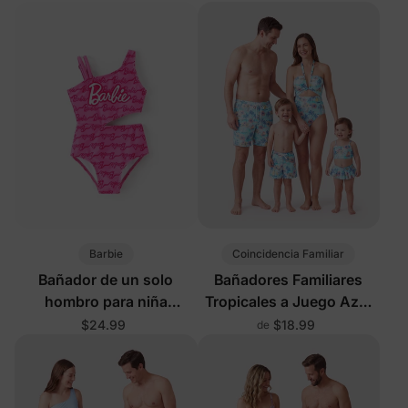
protección UPF50+ en
rosa fuerte
Barbie
Coincidencia Familiar
Bañador de un solo
Bañadores Familiares
hombro para niña
Tropicales a Juego Azul
pequeña/niña con
Claro
$24.99
$18.99
de
protección UPF50+ en
rosa fuerte