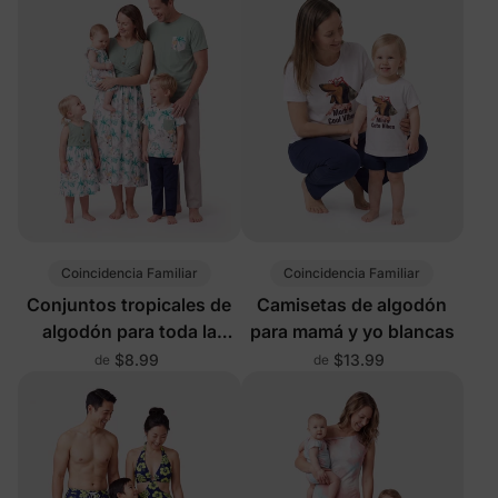
estampados con
protección UPF50+
Coincidencia Familiar
Coincidencia Familiar
Conjuntos tropicales de
Camisetas de algodón
algodón para toda la
para mamá y yo blancas
familia
$8.99
$13.99
de
de