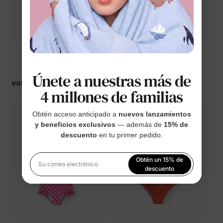
Princesa Disney
Princesa Disney
Traje de baño con
Trajes de baño de 2
Únete a nuestras más de
volantes para bebé/niño
piezas para niña
4 millones de familias
pequeño de Disney Ariel
pequeña/niña Disney
$22.99
$26.99
con tirantes de lazo
Moana en naranja y rojo
Obtén acceso anticipado a
nuevos lanzamientos
y beneficios exclusivos
— además de
15% de
descuento
en tu primer pedido.
Obtén un 15% de
Su correo electrónico
descuento
Al registrarte, aceptas nuestra
Política de privacidad