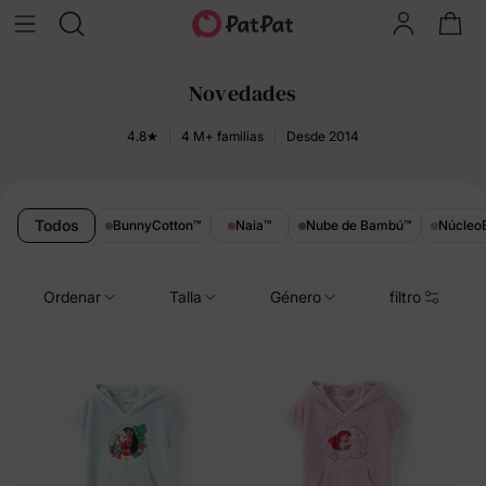
Novedades
4.8★
4 M+ familias
Desde 2014
Todos
BunnyCotton
™
Naia
™
Nube de Bambú
™
NúcleoE
Ordenar
Talla
Género
filtro