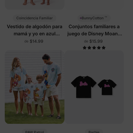
™
Coincidencia Familiar
BunnyCotton
Vestido de algodón para
Conjuntos familiares a
mamá y yo en azul
juego de Disney Moana
profundo
con pantalones cortos
$14.99
$15.99
de
de
incorporados y
PAW Patrol
Barbie