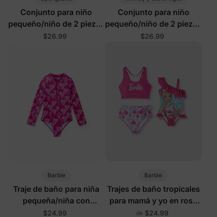
Conjunto para niño
Conjunto para niño
pequeño/niño de 2 piezas
pequeño/niño de 2 piezas
con camiseta y
con camiseta y
$26.99
$26.99
pantalones cortos con
pantalones cortos con
estampado de vida
estampado de vida
marina y protección
marina y protección
UPF50+
UPF50+
Barbie
Barbie
Traje de baño para niña
Trajes de baño tropicales
pequeña/niña con
para mamá y yo en rosa
cremallera frontal y
fuerte
$24.99
$24.99
de