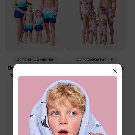
Coincidencia Familiar
Coincidencia Familiar
Bañadores a juego para
Bañador de flores a juego
toda la familia en azul
para toda la familia en
color púrpura
$15.99
$15.99
de
de