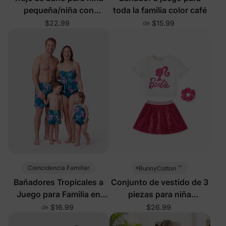
pequeña/niña con
toda la familia color café
estampado floral y
$22.99
$15.99
de
protección UPF50+ en
negro
™
Coincidencia Familiar
BunnyCotton
Bañadores Tropicales a
Conjunto de vestido de 3
Juego para Familia en
piezas para niña
Turquesa
pequeña/niño Barbie con
$16.99
$26.99
de
diadema Hot