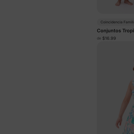
Coincidencia Famili
Conjuntos Tropi
Familia en Alba
$16.99
de