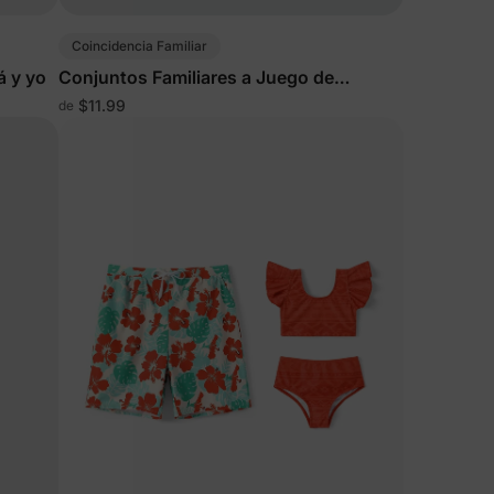
Coincidencia Familiar
á y yo
Conjuntos Familiares a Juego de
Mariposas Azul Claro
$11.99
de
 más
e
tos y