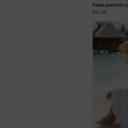
Falda pantalón 
morada
$22.99