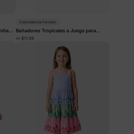
cuento
en
Coincidencia Familiar
 un 15%
niña
Bañadores Tropicales a Juego para
scuento
Familia en Naranja
$11.99
de
idad