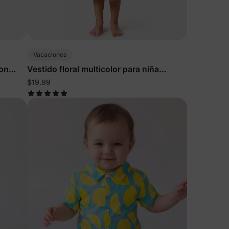
Vacaciones
con
Vestido floral multicolor para niña
pequeña
$19.99