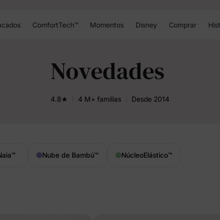
acados
ComfortTech™
Momentos
Disney
Comprar
Hist
Novedades
4.8★
4 M+ familias
Desde 2014
Naia
™
Nube de Bambú
™
NúcleoElástico
™