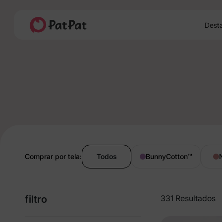
Dest
Comprar por tela:
Todos
BunnyCotton
™
filtro
331 Resultados