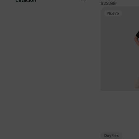
Estación
negro
$22.99
Nuevo
DayFlex