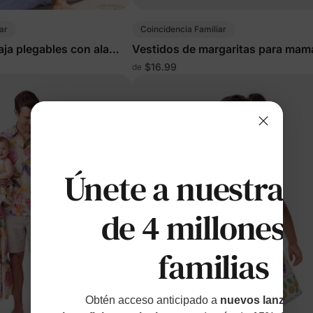
ar
Coincidencia Familiar
ja plegables con ala
Vestidos de margaritas para mam
l
$16.99
de
Únete a nuestras
de 4 millones d
familias
Obtén acceso anticipado a
nuevos lanzamien