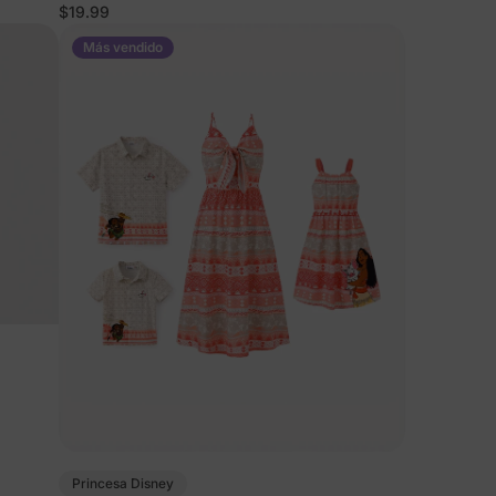
cierre de cremallera
$19.99
Más vendido
Princesa Disney