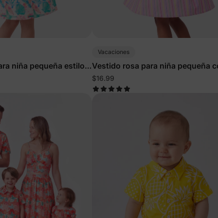
Vacaciones
ara niña pequeña estilo
Vestido rosa para niña pequeña 
motivo oceánico
$16.99