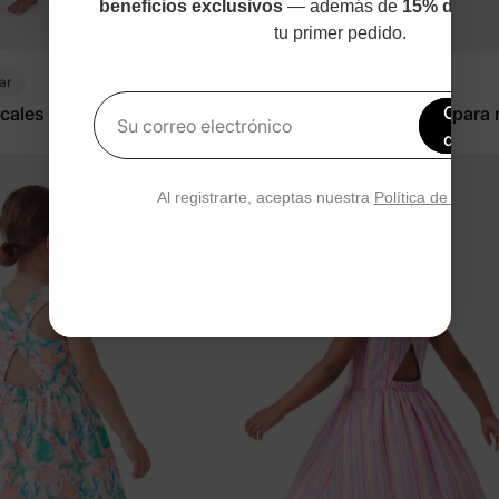
beneficios exclusivos
— además de
15% de des
tu primer pedido.
ar
Vacaciones
Obtén
cales a Juego para
Vestido de frutas multicolor para 
Su correo electrónico
de de
ricoque
pequeña
$16.99
Al registrarte, aceptas nuestra
Política de privac