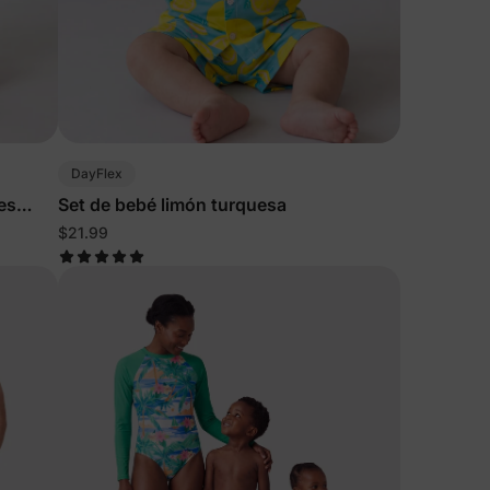
DayFlex
es
Set de bebé limón turquesa
$21.99