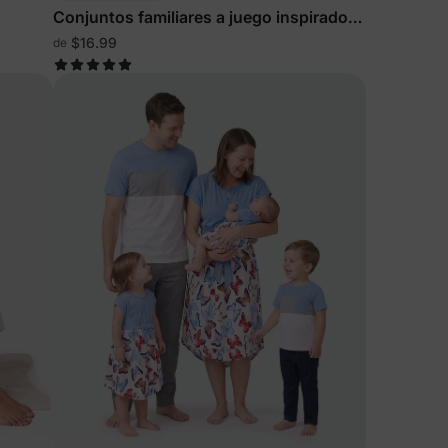
Conjuntos familiares a juego inspirados
en la isla de Moana de Disney
$16.99
de