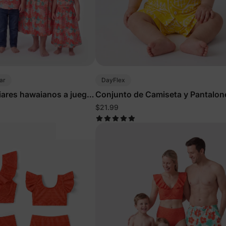
ar
DayFlex
iares hawaianos a juego
Conjunto de Camiseta y Pantalon
Cortos de Piña Bebé Amarillo
$21.99