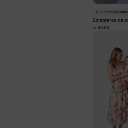
Coincidencia Famili
Sombreros de pa
ancha para el so
$9.99
de