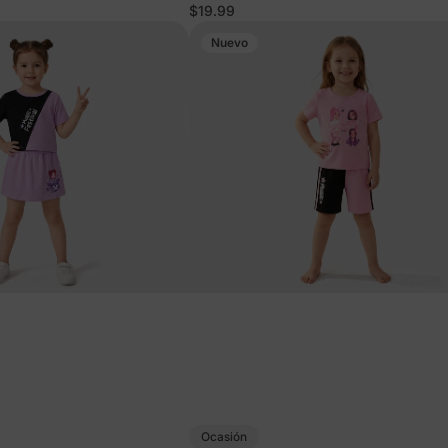
cierre delantero
$19.99
Nuevo
Ocasión