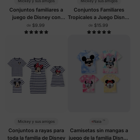
Mickey y sus amigos
Mickey y sus amigos
Conjuntos familiares a
Conjuntos Familiares
juego de Disney con
Tropicales a Juego Disney
pantalones cortos
Verde Blanco
$9.99
$15.99
de
de
incorporados y bolsillos
rojos
™
Mickey y sus amigos
Naia
Conjuntos a rayas para
Camisetas sin mangas a
toda la familia de Disney
juego de la familia Disney