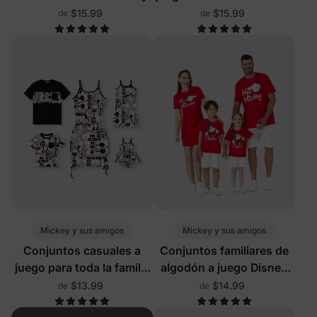
Mickey y sus amigos
$15.99
$15.99
de
de
multicolor
Mickey y sus amigos
Mickey y sus amigos
Conjuntos casuales a
Conjuntos familiares de
juego para toda la familia
algodón a juego Disney
con diseño de graffiti de
en rojo
$13.99
$14.99
de
de
Disney