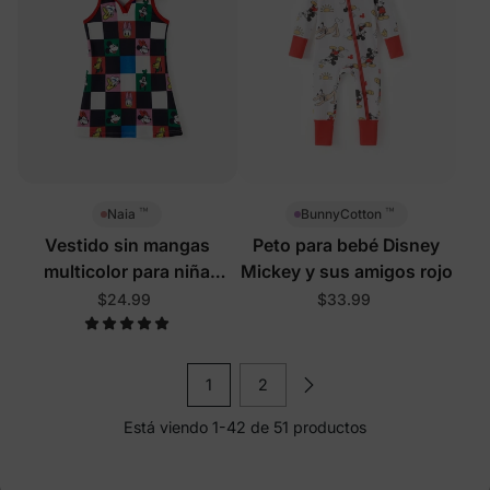
™
™
Naia
BunnyCotton
Vestido sin mangas
Peto para bebé Disney
multicolor para niña
Mickey y sus amigos rojo
pequeña/niña Disney
$24.99
$33.99
Mickey y sus amigos
1
2
Está viendo 1-42 de 51 productos