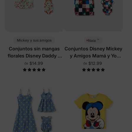
™
Mickey y sus amigos
Naia
Conjuntos sin mangas
Conjuntos Disney Mickey
florales Disney Daddy &
y Amigos Mamá y Yo
Me multicolor
Multicolor
$14.99
$12.99
de
de