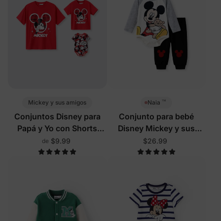
™
Mickey y sus amigos
Naia
Conjuntos Disney para
Conjunto para bebé
Papá y Yo con Shorts
Disney Mickey y sus
Integrados y Bolsillos
amigos de 2 piezas gris
$9.99
$26.99
de