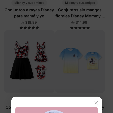
Mickey y sus amigos
Mickey y sus amigos
Conjuntos a rayas Disney
Conjuntos sin mangas
para mamá y yo
florales Disney Mommy &
Me multicolor
$18.99
$14.99
de
de
Mickey y sus amigos
Mickey y sus amigos
Conjuntos Disney Mamá
Conjuntos Disney Papá y