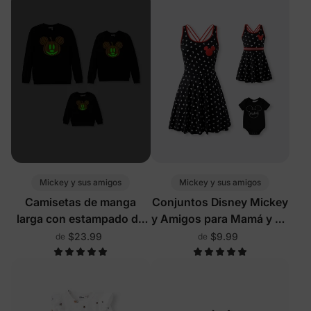
Mickey y sus amigos
Mickey y sus amigos
Camisetas de manga
Conjuntos Disney Mickey
larga con estampado de
y Amigos para Mamá y Yo
calabaza a juego para la
con Shorts Integrados y
$23.99
$9.99
de
de
familia, de Disney Mickey
Bolsillos
y sus amigos, para
Halloween, que brillan en
la oscuridad, en negro