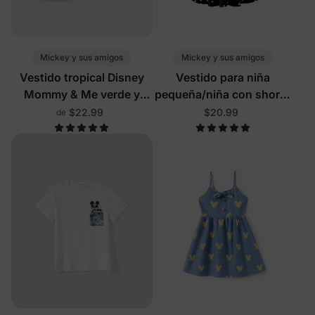
Mickey y sus amigos
Mickey y sus amigos
Vestido tropical Disney
Vestido para niña
Mommy & Me verde y
pequeña/niña con shorts
blanco
incorporados y bolsillos
$22.99
$20.99
de