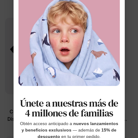
y Yo con Shorts
Yo Azul
Integrados y Bolsillos
$9.99
$14.99
de
de
Únete a nuestras más de
Mickey y sus amigos
Mickey y sus amigos
4 millones de familias
Conjuntos de algodón
Conjunto para niño
Disney Mickey y amigos
pequeño/niño de 2 piezas
Obtén acceso anticipado a
nuevos lanzamientos
Papá y yo negro
con camiseta y
$9.99
$26.99
de
y beneficios exclusivos
— además de
15% de
pantalones cortos con
descuento
en tu primer pedido.