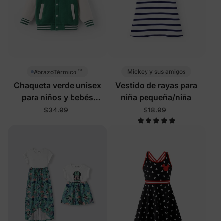
™
Mickey y sus amigos
AbrazoTérmico
Chaqueta verde unisex
Vestido de rayas para
para niños y bebés
niña pequeña/niña
Disney Mickey and
$34.99
$18.99
Friends