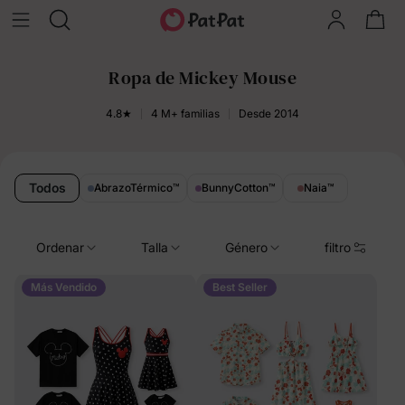
Ropa de Mickey Mouse
4.8★
4 M+ familias
Desde 2014
Todos
AbrazoTérmico
™
BunnyCotton
™
Naia
™
Ordenar
Talla
Género
filtro
Más Vendido
Best Seller