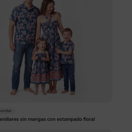
cuento
en
 un 15%
scuento
idad
amiliar
amiliares sin mangas con estampado floral