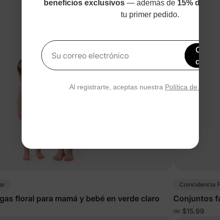
beneficios exclusivos
— además de
15% de des
tu primer pedido.
Obtén
Su correo electrónico
de de
Al registrarte, aceptas nuestra
Política de privac
ar
Coincidencia F
gas floral para mamá y bebé en verde claro
Conjuntos f
$15.99
de