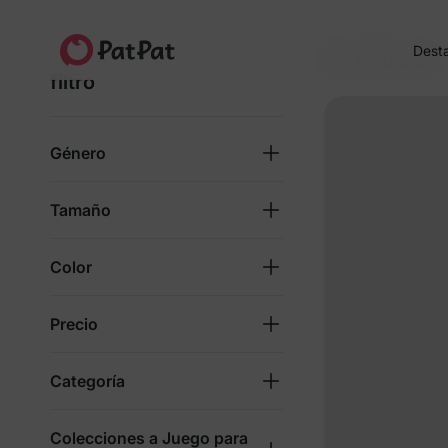
Estiramiento suave para días coincidentes.
Dest
4.8★
4 M+ familias
Desde 2014
552 Resultados
filtro
Género
Tamaño
Color
Precio
Categoría
Colecciones a Juego para