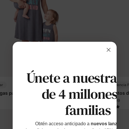
Únete a nuestras
ar
Coincidencia F
de 4 millones d
gas para mamá y yo gris
Conjuntos de
$10.99
de
familias
Obtén acceso anticipado a
nuevos lanzamien