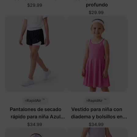
profundo
$29.99
$29.99
™
™
RapidAir
RapidAir
Pantalones de secado
Vestido para niña con
rápido para niña Azul
diadema y bolsillos en
profundo
rosa fuerte
$34.99
$34.99