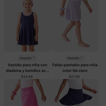
™
™
RapidAir
RapidAir
Vestido para niña con
Falda-pantalón para niña
diadema y bolsillos azul
color lila claro
profundo
$34.99
$27.99