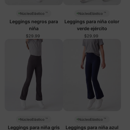
™
™
NúcleoElástico
NúcleoElástico
Leggings negros para
Leggings para niña color
niña
verde ejército
$29.99
$29.99
™
™
NúcleoElástico
NúcleoElástico
Leggings para niña gris
Leggings para niña azul