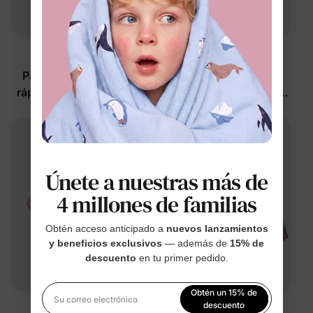
™
™
RapidAir
RapidAir
Pantalones de secado
Camisetas unisex para
rápido para niña en rosa
niños con protección
fuerte
UPF, de secado rápido,
$34.99
$23.99
color blanco
Únete a nuestras más de
4 millones de familias
Obtén acceso anticipado a
nuevos lanzamientos
y beneficios exclusivos
— además de
15% de
descuento
en tu primer pedido.
Obtén un 15% de
Su correo electrónico
descuento
™
™
RapidAir
RapidAir