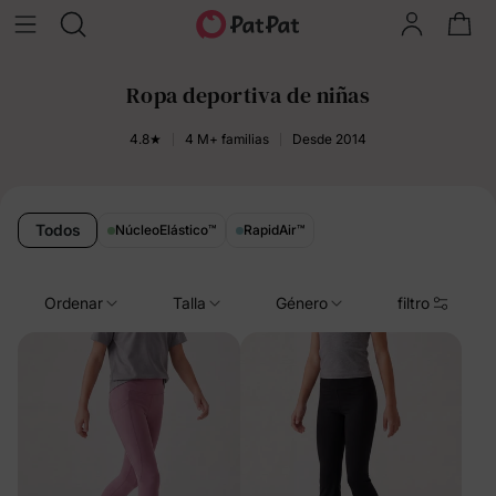
Ropa deportiva de niñas
4.8★
4 M+ familias
Desde 2014
Todos
NúcleoElástico
™
RapidAir
™
Ordenar
Talla
Género
filtro