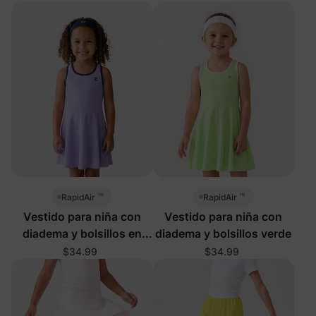
color verde
Profundo
™
™
RapidAir
RapidAir
Vestido para niña con
Vestido para niña con
diadema y bolsillos en
diadema y bolsillos verde
color púrpura claro
$34.99
$34.99