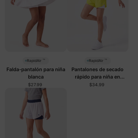
™
™
RapidAir
RapidAir
Falda-pantalón para niña
Pantalones de secado
blanca
rápido para niña en
amarillo
$27.99
$34.99