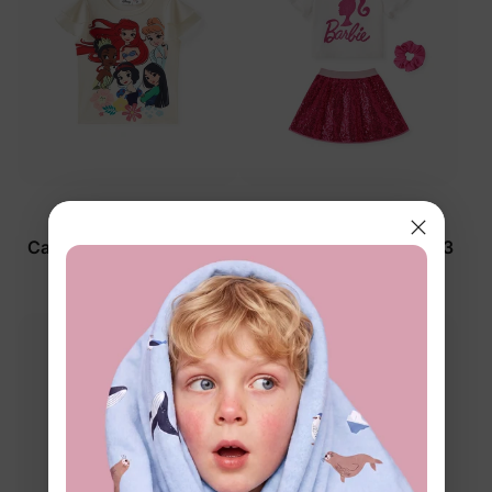
™
™
Naia
BunnyCotton
Camisetas blancas para
Conjunto de vestido de 3
niñas pequeñas de
piezas para niña
Princesas Disney
pequeña/niño Barbie con
$14.99
$26.99
diadema Hot