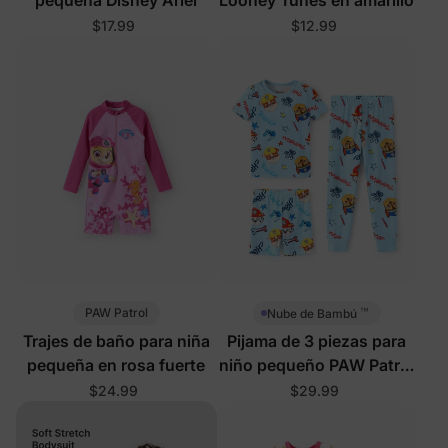
$17.99
$12.99
™
PAW Patrol
Nube de Bambú
Trajes de baño para niña
Pijama de 3 piezas para
pequeña en rosa fuerte
niño pequeño PAW Patrol
Toddler azul
$24.99
$29.99