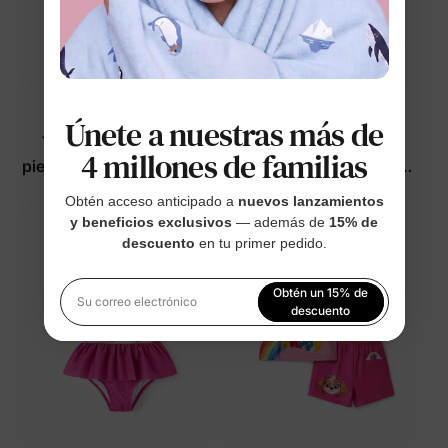
Mickey y sus amigos
PAW Patrol
Únete a nuestras más de
Trajes de baño de 2
Camiseta sin mangas y
4 millones de familias
piezas para bebés/niños
camiseta de tirantes para
pequeños en rosa
niña pequeña con arcoíris
$26.99
$12.99
Obtén acceso anticipado a
nuevos lanzamientos
y beneficios exclusivos
— además de
15% de
descuento
en tu primer pedido.
Obtén un 15% de
Su correo electrónico
descuento
Al registrarte, aceptas nuestra
Política de privacidad