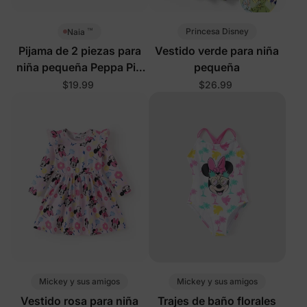
™
Princesa Disney
Naia
Pijama de 2 piezas para
Vestido verde para niña
niña pequeña Peppa Pig
pequeña
rosa
$19.99
$26.99
Mickey y sus amigos
Mickey y sus amigos
Vestido rosa para niña
Trajes de baño florales