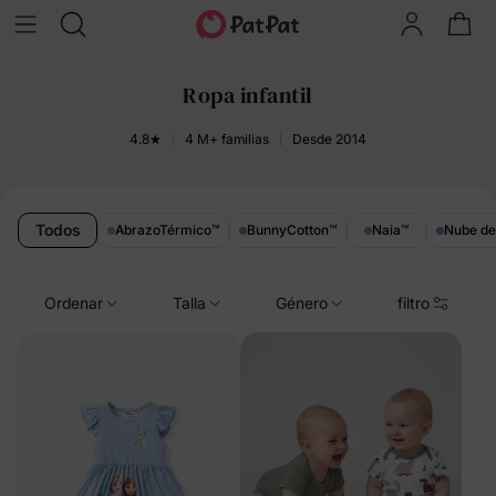
Ropa infantil
4.8★
4 M+ familias
Desde 2014
Todos
AbrazoTérmico
™
BunnyCotton
™
Naia
™
Nube d
Ordenar
Talla
Género
filtro