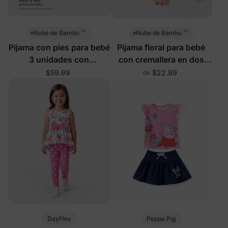
™
™
Nube de Bambú
Nube de Bambú
Pijama con pies para bebé
Pijama floral para bebé
3 unidades con
con cremallera en dos
cremallera bidireccional
direcciones
$59.99
$22.99
de
DayFlex
Peppa Pig