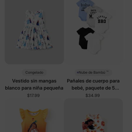
estampado de vida
marina y protección
UPF50+
™
Congelado
Nube de Bambú
Vestido sin mangas
Pañales de cuerpo para
blanco para niña pequeña
bebé, paquete de 5
unidades
$17.99
$34.99