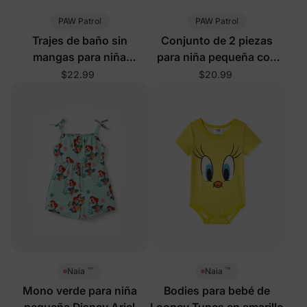
PAW Patrol
PAW Patrol
Trajes de baño sin
Conjunto de 2 piezas
mangas para niña
para niña pequeña con
pequeña con protección
arcoíris rosa
$22.99
$20.99
UPF en rosa fuerte
™
™
Naia
Naia
Mono verde para niña
Bodies para bebé de
pequeña Disney Ariel
Looney Tunes en amarillo