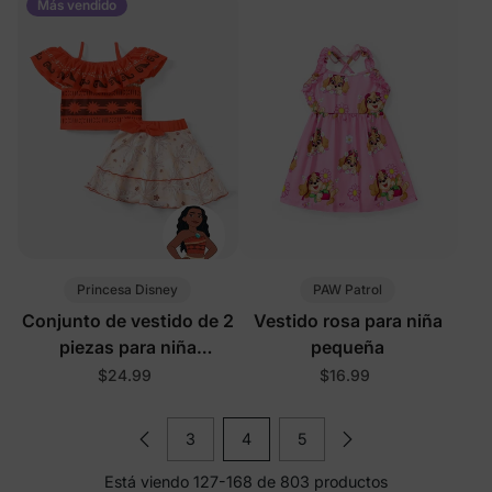
Más vendido
fuerte
Princesa Disney
PAW Patrol
Conjunto de vestido de 2
Vestido rosa para niña
piezas para niña
pequeña
pequeña/niña Disney
$24.99
$16.99
Moana
3
4
5
Está viendo 127-168 de 803 productos