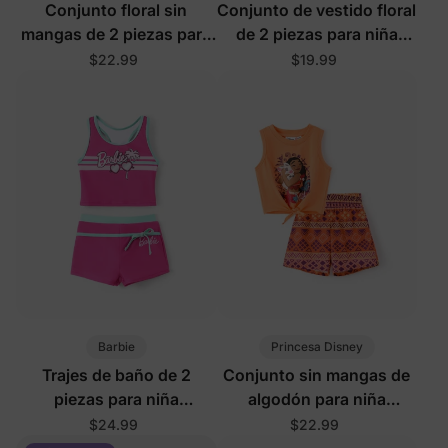
Conjunto floral sin
Conjunto de vestido floral
mangas de 2 piezas para
de 2 piezas para niña
niña pequeña en color
pequeña en color rosa
$22.99
$19.99
rosa
Barbie
Princesa Disney
Trajes de baño de 2
Conjunto sin mangas de
piezas para niña
algodón para niña
pequeña/niña con
pequeña Disney Moana, 2
$24.99
$22.99
protección UPF en rosa
piezas, color naranja