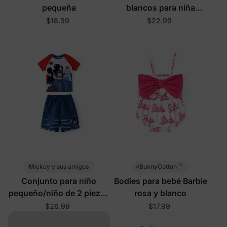
pequeña
blancos para niña
pequeña/niña con
$18.99
$22.99
protección UPF
™
Mickey y sus amigos
BunnyCotton
Conjunto para niño
Bodies para bebé Barbie
pequeño/niño de 2 piezas
rosa y blanco
con camiseta y
$26.99
$17.99
pantalones cortos con