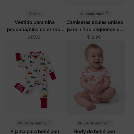
™
Barbie
BunnyCotton
Vestido para niña
Camisetas azules unisex
pequeña/niña color rosa
para niños pequeños de
rosa
Justice League
$17.99
$12.99
™
™
Nube de Bambú
Nube de Bambú
Pijama para bebé con
Body de bebé con