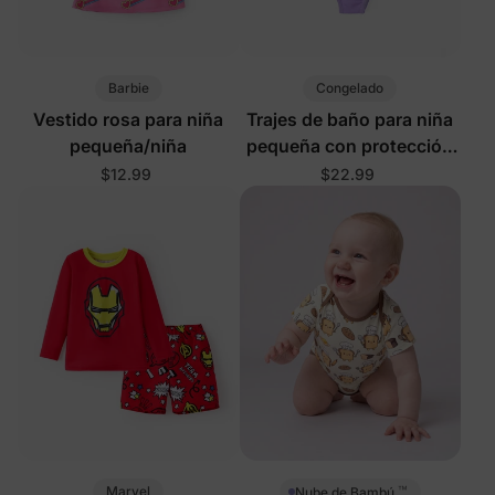
Barbie
Congelado
Vestido rosa para niña
Trajes de baño para niña
pequeña/niña
pequeña con protección
UPF azul
$12.99
$22.99
™
Marvel
Nube de Bambú