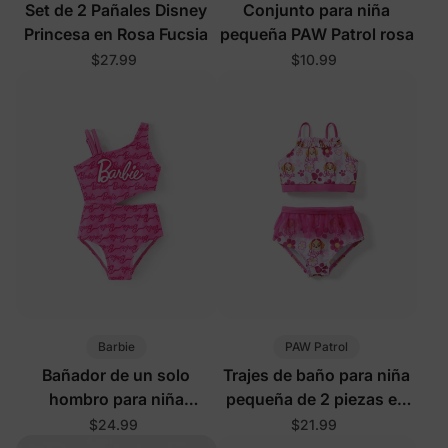
Set de 2 Pañales Disney
Conjunto para niña
Princesa en Rosa Fucsia
pequeña PAW Patrol rosa
$27.99
$10.99
Barbie
PAW Patrol
Bañador de un solo
Trajes de baño para niña
hombro para niña
pequeña de 2 piezas en
pequeña/niña con
rosa rosa
$24.99
$21.99
protección UPF50+ en