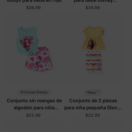
Princesa en rosa
$38.99
$34.99
™
Princesa Disney
Naia
Conjunto sin mangas de
Conjunto de 2 piezas
algodón para niña
para niña pequeña Disney
pequeña Disney Ariel, 2
Moana en amarillo
$22.99
$22.99
piezas, verde