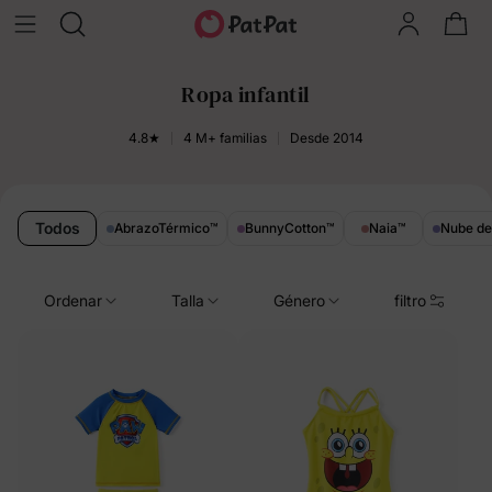
Ropa infantil
4.8★
4 M+ familias
Desde 2014
Todos
AbrazoTérmico
™
BunnyCotton
™
Naia
™
Nube d
Ordenar
Talla
Género
filtro