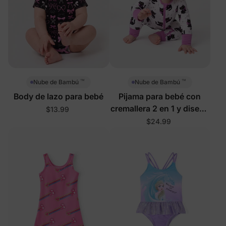
™
™
Nube de Bambú
Nube de Bambú
Body de lazo para bebé
Pijama para bebé con
cremallera 2 en 1 y diseño
$13.99
de gato
$24.99