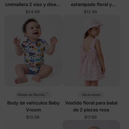
cremallera 2 vías y diseño
estampado floral y
de vehículos de
dinosaurio
$24.99
$13.99
construcción
™
Vacaciones
Nube de Bambú
Body de vehículos Baby
Vestido floral para bebé
Vroom
de 2 piezas rosa
$13.99
$17.99