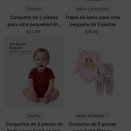
DayFlex
Activo y al aire libre
Conjunto de 2 piezas
Trajes de baño para niña
para niña pequeña/niña
pequeña de 3 piezas
en amarillo
$22.99
$19.99
™
DayFlex
Nube de Bambú
Conjuntos de 3 piezas de
Conjunto de 2 piezas
bodys para bebé en rojo
para bebé Disney