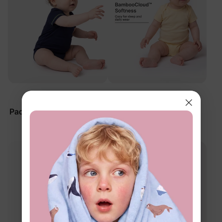
DayFlex
DayFlex
Paquete de 3 bodies para
Conjunto de 4 bodies
bebé en azul
para bebé en amarillo
$38.99
$49.99