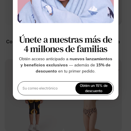
Peppa Pig
Ocasión
Únete a nuestras más de
Conjunto de 2 piezas sin
Vestido floral verde para
4 millones de familias
mangas para niña
niña pequeña
pequeña con mariposas,
$19.99
$18.99
Obtén acceso anticipado a
nuevos lanzamientos
color púrpura
y beneficios exclusivos
— además de
15% de
descuento
en tu primer pedido.
Obtén un 15% de
Su correo electrónico
descuento
Al registrarte, aceptas nuestra
Política de privacidad