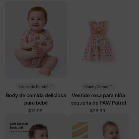
™
™
Nube de Bambú
BunnyCotton
Body de comida deliciosa
Vestido rosa para niña
para bebé
pequeña de PAW Patrol
$13.99
$36.99