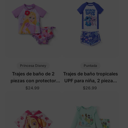
Princesa Disney
Puntada
Trajes de baño de 2
Trajes de baño tropicales
piezas con protector
UPF para niña, 2 piezas,
solar para niña pequeña
color púrpura
$24.99
$26.99
Disney Rapunzel en color
púrpura