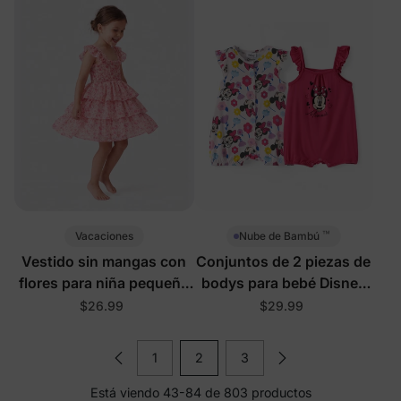
rosa fuerte
™
Vacaciones
Nube de Bambú
Vestido sin mangas con
Conjuntos de 2 piezas de
flores para niña pequeña
bodys para bebé Disney
en color rosa
Mickey y Amigos en rosa
$26.99
$29.99
fuerte
1
2
3
Está viendo 43-84 de 803 productos