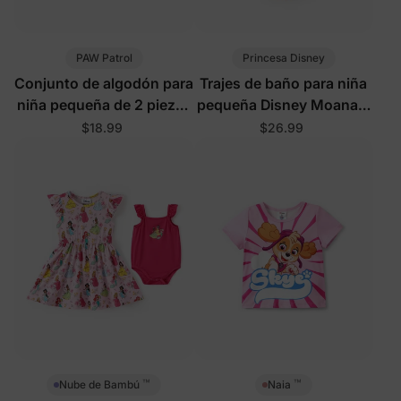
PAW Patrol
Princesa Disney
Conjunto de algodón para
Trajes de baño para niña
niña pequeña de 2 piezas
pequeña Disney Moana 2
rosa
piezas con protección
$18.99
$26.99
UPF naranja
™
™
Nube de Bambú
Naia