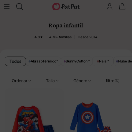
Ropa infantil
4.8★
4 M+ familias
Desde 2014
Todos
AbrazoTérmico
™
BunnyCotton
™
Naia
™
Nube d
Ordenar
Talla
Género
filtro