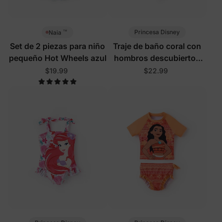
™
Princesa Disney
Naia
Set de 2 piezas para niño
Traje de baño coral con
pequeño Hot Wheels azul
hombros descubiertos
para niña pequeña/niña
$19.99
$22.99
Disney Moana con
protección UPF50+