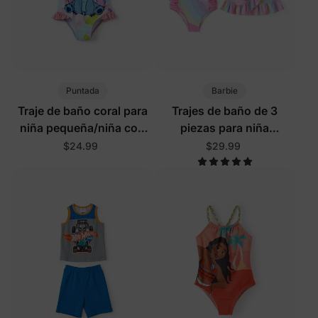
Puntada
Barbie
Traje de baño coral para
Trajes de baño de 3
niña pequeña/niña con
piezas para niña
volantes y protección
pequeña/niña con diseño
$24.99
$29.99
UPF50+ de un solo
de arcoíris multicolor
hombro