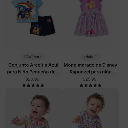
™
PAW Patrol
Naia
Conjunto Arcoíris Azul
Mono morado de Disney
para Niño Pequeño de 2
Rapunzel para niña
Piezas
pequeña/niña
$20.99
$25.99