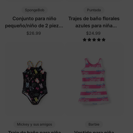
SpongeBob
Puntada
Conjunto para niño
Trajes de baño florales
pequeño/niño de 2 piezas
azules para niña
con camiseta y
pequeña/niña con
$26.99
$24.99
pantalones cortos con
protección UPF
estampado de vida
marina y protección
UPF50+
Mickey y sus amigos
Barbie
Traje de baño para niña
Vestido para niña