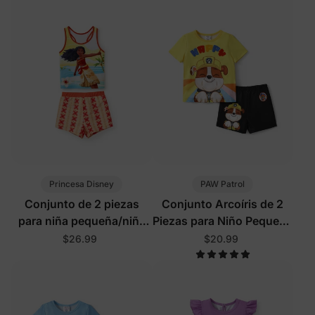
Princesa Disney
PAW Patrol
Conjunto de 2 piezas
Conjunto Arcoíris de 2
para niña pequeña/niña
Piezas para Niño Pequeño
Disney Moana en color
Amarillo
$26.99
$20.99
naranja