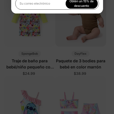
Obtén un 15% de
Su correo electrónico
descuento
Al registrarte, aceptas nuestra
Política de privacidad
SpongeBob
DayFlex
Traje de baño para
Paquete de 3 bodies para
bebé/niño pequeño con
bebé en color marrón
estampado integral a
$24.99
$38.99
bloques de color y
protección UPF50+