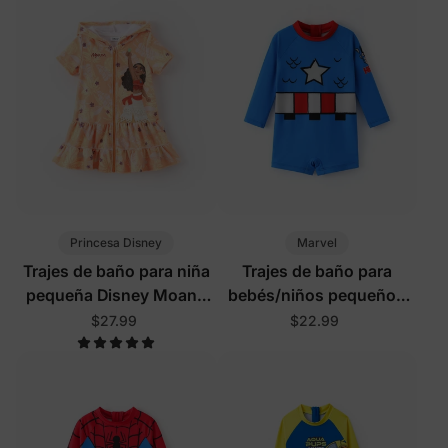
Princesa Disney
Marvel
Trajes de baño para niña
Trajes de baño para
pequeña Disney Moana
bebés/niños pequeños
naranja
azul
$27.99
$22.99