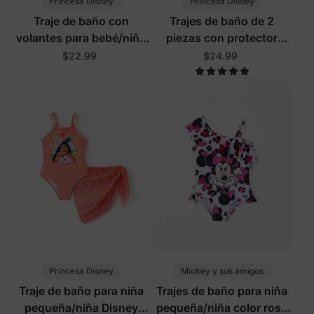
Princesa Disney
Princesa Disney
Traje de baño con
Trajes de baño de 2
volantes para bebé/niño
piezas con protector
pequeño de Disney Ariel
solar para niña pequeña
$22.99
$24.99
con tirantes de lazo
Disney Moana en color
naranja
Princesa Disney
Mickey y sus amigos
Traje de baño para niña
Trajes de baño para niña
pequeña/niña Disney
pequeña/niña color rosa