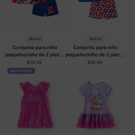
Marvel
Marvel
Conjunto para niño
Conjunto para niño
pequeño/niño de 2 piezas
pequeño/niño de 2 piezas
con camiseta y
con camisetas y
$26.99
$26.99
pantalones cortos con
pantalones cortos
Más Vendido
estampado de vida
estampados con
marina y protección
protección UPF50+
UPF50+