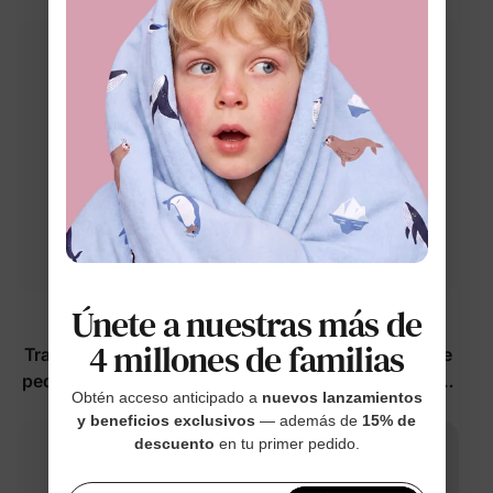
con protección UPF
Únete a nuestras más de
™
PAW Patrol
Nube de Bambú
4 millones de familias
Trajes de baño para niño
Pijama con cremallera de
pequeño de 2 piezas con
2 vías para bebé Disney
Obtén acceso anticipado a
nuevos lanzamientos
animales en azul
Mickey y sus amigos,
$26.99
$24.99
y beneficios exclusivos
— además de
15% de
profundo
color rosa
descuento
en tu primer pedido.