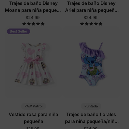
Trajes de baño Disney
Trajes de baño Disney
Moana para niña pequeña
Ariel para niña pequeña
con protección UPF en
con protección UPF en
$24.99
$24.99
turquesa
rosa oscuro
Best Seller
PAW Patrol
Puntada
Vestido rosa para niña
Trajes de baño florales
pequeña
para niña pequeña/niña
en color púrpura
$16.99
$24.99