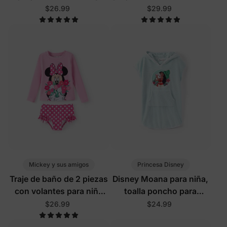
Moana
rosa
$26.99
$29.99
Mickey y sus amigos
Princesa Disney
Traje de baño de 2 piezas
Disney Moana para niña,
con volantes para niña
toalla poncho para
pequeña/niña, protección
bebé/niña, verde claro
$26.99
$24.99
UPF50+, color rosa