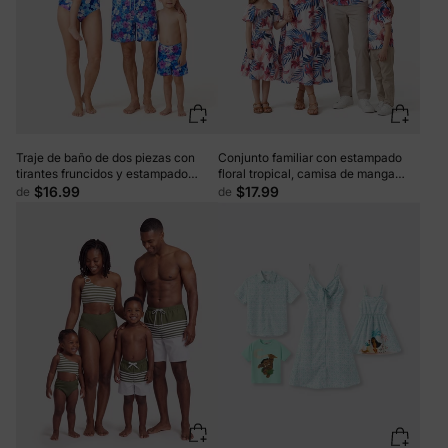
Traje de baño de dos piezas con
Conjunto familiar con estampado
tirantes fruncidos y estampado
floral tropical, camisa de manga
floral para toda la familia, color
corta con estampado de hojas rosas
$16.99
$17.99
de
de
morado
y azules o top fruncido de un solo
hombro y falda, conjunto para
vacaciones, cruceros y playa, color
blanco.