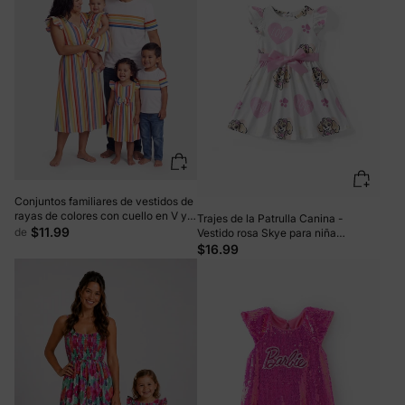
Conjuntos familiares de vestidos de
rayas de colores con cuello en V y
Trajes de la Patrulla Canina -
mangas abullonadas y camisetas de
$11.99
de
Vestido rosa Skye para niña
manga corta COLOREDSTRIPES
pequeña con estampado de
$16.99
corazón y personaje.