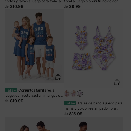
cortes y rayas a juego para toda la
floral a juego o bikini fruncido con
familia y bañador con bloques de
borde de concha con cubierta de
$16.99
$9.99
de
de
color verde y blanco
baño opcional en rojo
Talla+
Conjuntos familiares a
juego: camiseta azul sin mangas o
vestido fluido de tirantes en forma
$10.99
de
Talla+
Trajes de baño a juego para
de A con bolsillos, azul
mamá y yo con estampado floral
Traje de baño de una pieza con
$15.99
de
volantes y conjunto de pantalones
cortos de baño Morado