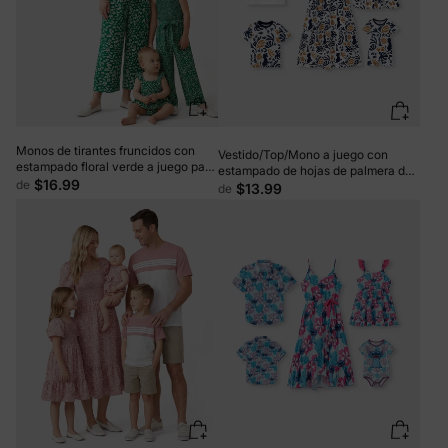
Monos de tirantes fruncidos con
Vestido/Top/Mono a juego con
estampado floral verde a juego para
estampado de hojas de palmera de
mamá y yo
$16.99
de
Simba, de Disney, para toda la
$13.99
de
familia, en azul oscuro