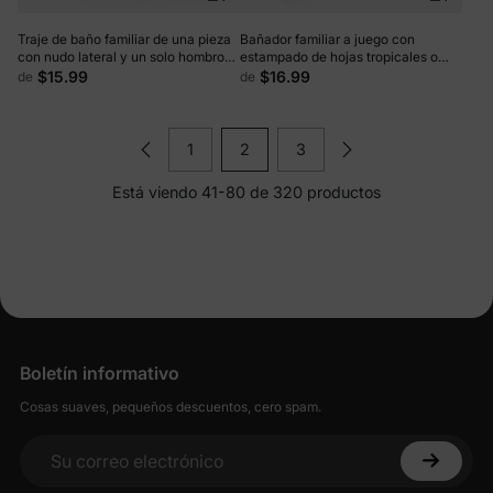
Traje de baño familiar de una pieza
Bañador familiar a juego con
con nudo lateral y un solo hombro
estampado de hojas tropicales o
(secado rápido) ColorBlock
bañador de una pieza con tirantes
$15.99
$16.99
de
de
cruzados y huecos, color azul
1
2
3
Está viendo 41-80 de 320 productos
Boletín informativo
Cosas suaves, pequeños descuentos, cero spam.
Su correo electrónico