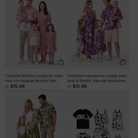
Conjunto familiar a juego en color
Conjuntos hawaianos a juego para
rosa con bloques de color liso,
toda la familia, ropa de vacaciones
cuello polo, camisa de manga corta
con estampado floral tropical,
$15.99
$12.99
de
de
o vestido con cinturón y mangas
vestido con cinturón o camisas de
con volantes en rosa
manga corta, conjunto de ropa de
playa de verano azul marino