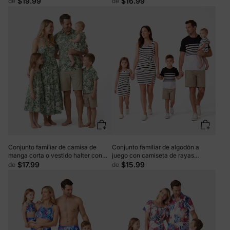
$19.99
$16.99
de
de
Hawái, cruceros, resorts y ropa
con cuello halter o conjunto de
informal en blanco.
bañador rosa
Conjunto familiar de camisa de
Conjunto familiar de algodón a
manga corta o vestido halter con
juego con camiseta de rayas
estampado de hojas a juego, color
blancas y negras o vestido ajustado
$17.99
$15.99
de
de
verde
con tirantes en blanco y negro