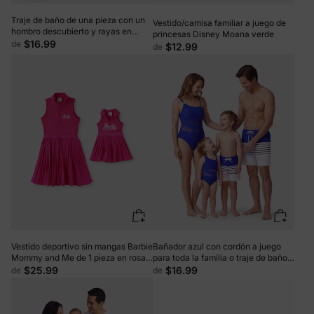
Traje de baño de una pieza con un
Vestido/camisa familiar a juego de
hombro descubierto y rayas en
princesas Disney Moana verde
bloques de colores a juego para
$16.99
de
$12.99
de
toda la familia, verde militar
Vestido deportivo sin mangas Barbie
Bañador azul con cordón a juego
Mommy and Me de 1 pieza en rosa
para toda la familia o traje de baño
intenso
azul de una pieza con tirantes Azul
$25.99
$16.99
de
de