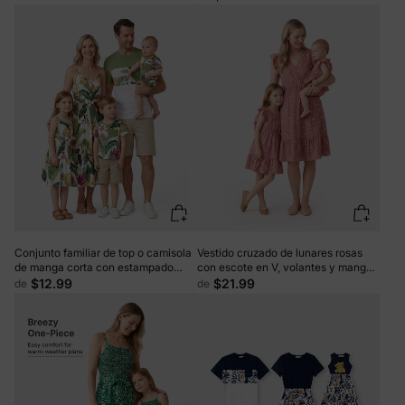
estampado floral completo y broche
negro
oculto en azul real.
Conjunto familiar de top o camisola
Vestido cruzado de lunares rosas
de manga corta con estampado
con escote en V, volantes y mangas
floral tropical a juego, multicolor
onduladas para mamá y para mí
$12.99
$21.99
de
de
PinkyWhite