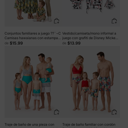
Conjuntos familiares a juego ??¨¬C
Vestido/camiseta/mono informal a
Camisas hawaianas con estampado
juego con grafiti de Disney Mickey
de limón y vestidos de verano ??
y sus amigos, color negro
$15.99
$13.99
de
de
¨¬C Ropa de vacaciones tropicales
para hombres, mujeres y niños
Verde
Traje de baño de una pieza con
Traje de baño familiar con cordón