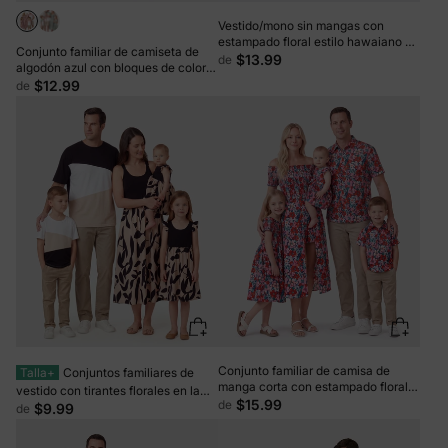
Vestido/mono sin mangas con
estampado floral estilo hawaiano de
Conjunto familiar de camiseta de
Disney Stitch y Naia a juego,
$13.99
de
algodón azul con bloques de color o
multicolor
vestido fruncido con mangas
$12.99
de
abullonadas y estampado floral
Rosa
Conjunto familiar de camisa de
Talla+
Conjuntos familiares de
manga corta con estampado floral o
vestido con tirantes florales en la
vestido fruncido con hombros
$15.99
de
espalda cruzada y top con bloques
$9.99
de
descubiertos en azul oscuro
de color negro