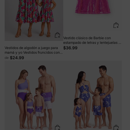
Vestido clásico de Barbie con
estampado de letras y lentejuelas y
mangas abullonadas para niña
$36.99
Vestidos de algodón a juego para
pequeña/niña Roseo
mamá y yo Vestidos fruncidos con
estampado floral y tirantes con
$24.99
de
volantes para salidas familiares y
fotos de verano Multicolor