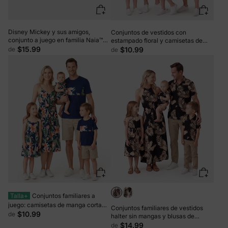
Disney Mickey y sus amigos,
Conjuntos de vestidos con
conjunto a juego en familia Naia™
estampado floral y camisetas de
con estampado a cuadros de
$15.99
manga corta con bloques de color
de
$10.99
de
colores: top/vestido sin
con escote en V liso y mangas
mangas/body, multicolor
onduladas a juego para toda la
familia en azul
Talla+
Conjuntos familiares a
juego: camisetas de manga corta
Conjuntos familiares de vestidos
con paneles florales o vestidos midi
$10.99
de
halter sin mangas y blusas de
con cuello en V y tirantes finos con
manga corta con hojas lisas en
$14.99
de