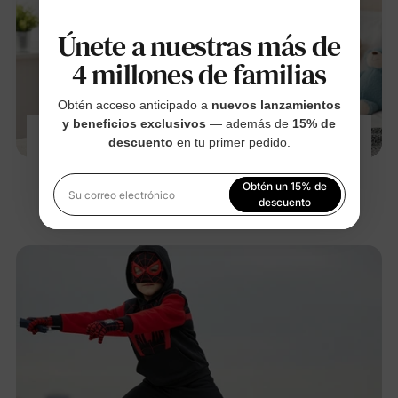
Únete a nuestras más de
4 millones de familias
Obtén acceso anticipado a
nuevos lanzamientos
y beneficios exclusivos
— además de
15% de
¿Por qué se recomiendan pijamas ajustados
descuento
en tu primer pedido.
para niños?
3 dic 2025
Obtén un 15% de
Su correo electrónico
descuento
Al registrarte, aceptas nuestra
Política de privacidad