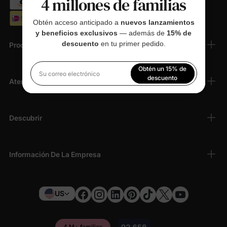
4 millones de familias
Obtén acceso anticipado a
nuevos lanzamientos
y beneficios exclusivos
— además de
15% de
descuento
en tu primer pedido.
Productos
Obtén un 15% de
Su correo electrónico
descuento
Atención Al Cliente
Al registrarte, aceptas nuestra
Política de privacidad
Descubrir
Información De La Empresa
US
4 M+ familias