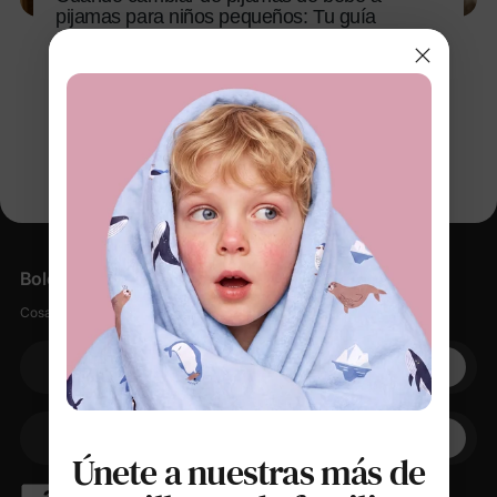
pijamas para niños pequeños: Tu guía
completa para padres
9 nov 2025
Boletín informativo
Cosas suaves, pequeños descuentos, cero spam.
Su correo electrónico
+1
Su teléfono
Únete a nuestras más de