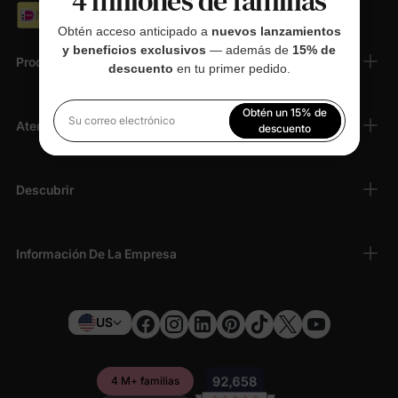
4 millones de familias
Obtén acceso anticipado a
nuevos lanzamientos
y beneficios exclusivos
— además de
15% de
Productos
descuento
en tu primer pedido.
Obtén un 15% de
Atención Al Cliente
Su correo electrónico
descuento
Al registrarte, aceptas nuestra
Política de privacidad
Descubrir
Información De La Empresa
US
4 M+ familias