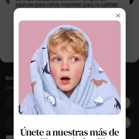
pijamas para niños importan para la calidad
del sueño
9 nov 2025
Boletín informativo
Cosas suaves, pequeños descuentos, cero spam.
Su correo electrónico
+1
Su teléfono
Únete a nuestras más de