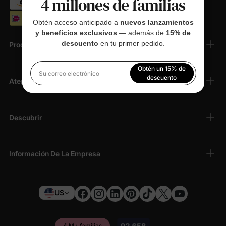
4 millones de familias
Obtén acceso anticipado a
nuevos lanzamientos
y beneficios exclusivos
— además de
15% de
descuento
en tu primer pedido.
Productos
Obtén un 15% de
Su correo electrónico
descuento
Atención Al Cliente
Al registrarte, aceptas nuestra
Política de privacidad
Descubrir
Información De La Empresa
US
4 M+ familias