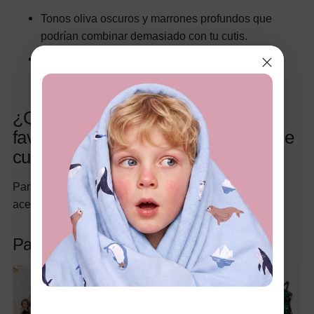
Tonos oliva oscuros y marrones profundos que
podrían combinar demasiado con tu cutis.
Tonos apagados y polvorientos que carecen de
suficiente contraste
¿Qué colores son los más
favorecedores para todos los tipos de
cuerpo?
Para equilibrar un look, diferentes colores pueden
acentuar o minimizar rasgos específicos.
Para crear un efecto adelgazante: