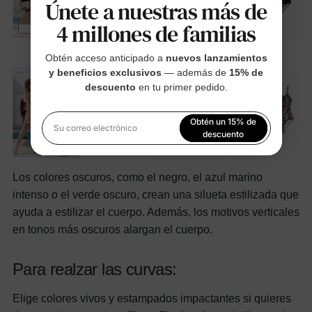
Únete a nuestras más de
4 millones de familias
Obtén acceso anticipado a
nuevos lanzamientos
y beneficios exclusivos
— además de
15% de
descuento
en tu primer pedido.
Obtén un 15% de
Su correo electrónico
descuento
Al registrarte, aceptas nuestra
Política de privacidad
Los colores oscuros, como el negro, el azul marino
intenso o el verde oscuro, crean una silueta estilizada que
ayuda a estilizar el cuerpo. Además, los motivos verticales
en tonos más oscuros alargan el cuerpo.
Para realzar las curvas:
Elige colores vivos y estampados impactantes si quieres