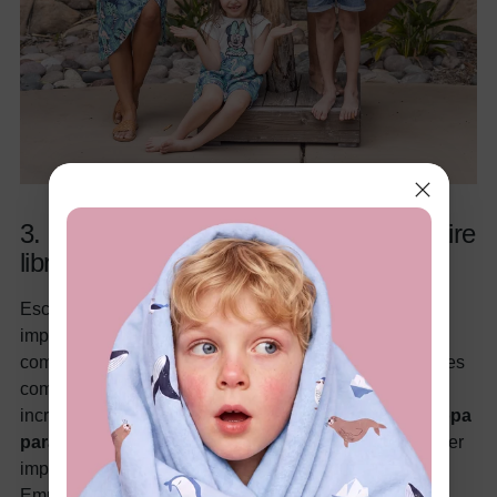
3. Retiros de montaña y aventuras al aire
libre
Escápate a las montañas para disfrutar de paisajes
impresionantes, aire fresco y actividades al aire libre
como senderismo, ciclismo y pesca. Parques nacionales
como Yellowstone, Yosemite y el Gran Cañón ofrecen
increíbles oportunidades para aventuras familiares.
Ropa
para las vacaciones
: El clima en la montaña puede ser
impredecible, por lo que vestirse en capas es crucial.
Empaca capas base, chaquetas de lana y capas