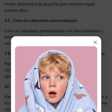
madre atesorará este pequeño pero emotivo regalo
durante años.
3
5
. Crea un calendario personalizado
Crea un calendario personalizado con fotos familiares y
fechas importantes. Cada mes puede traer un nuevo
recuerdo y un momento especial.
3
6
. Crear una presentación de diapositivas de video
Recopila videoclips de familiares y amigos en una
conmovedora presentación en diapositivas para
demostrar tu amor y aprecio por tu mamá.
37.
Regala un libro de recuerdos
Recopila las notas de tus familiares sobre por qué aman a
tu mamá y júntalas en un libro de recuerdos. Es una forma
conmovedora de demostrar cuánto la amas.