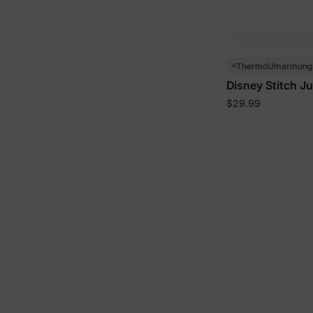
ThermoUmarmun
Disney Stitch J
Jacke Blau
$29.99