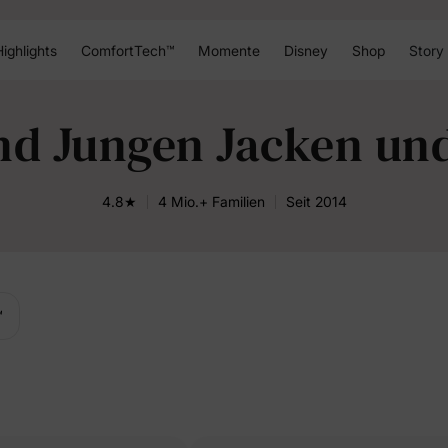
ighlights
ComfortTech™
Momente
Disney
Shop
Story
nd Jungen Jacken un
4.8★
4 Mio.+ Familien
Seit 2014
™