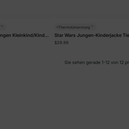
™
™
g
ThermoUmarmung
ungen Kleinkind/Kind
Star Wars Jungen-Kinderjacke Tie
$29.99
Sie sehen gerade 1-12 von 12 p