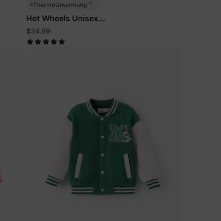
™
ThermoUmarmung
Hot Wheels Unisex
Kleinkind-/Kinderjacke Blau
$34.99
eren
n
ichungen &
ine erste