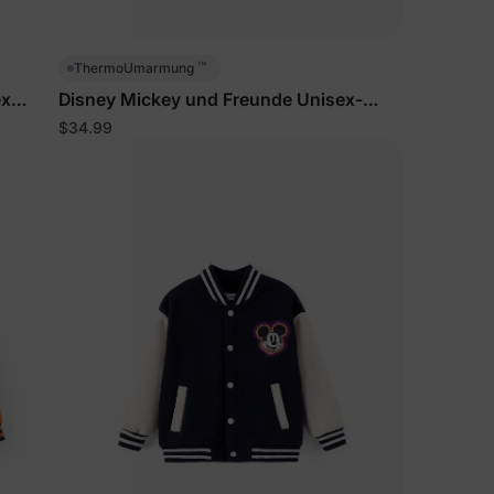
™
ThermoUmarmung
ex
Disney Mickey und Freunde Unisex-
ten Sie
osarot
Jacke für Kleinkinder/Kinder Grün
Rabatt
$34.99
utzerklärung