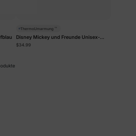
™
ThermoUmarmung
fblau
Disney Mickey und Freunde Unisex-
Jacke für Kleinkinder/Kinder in
$34.99
Königsblau
rodukte