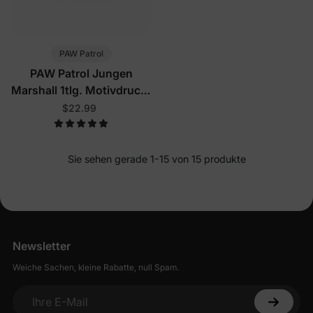
PAW Patrol
PAW Patrol Jungen
Marshall 1tlg. Motivdruck-
Weste Rot
$22.99
Sie sehen gerade 1-15 von 15 produkte
Newsletter
Weiche Sachen, kleine Rabatte, null Spam.
Ihre E-Mail