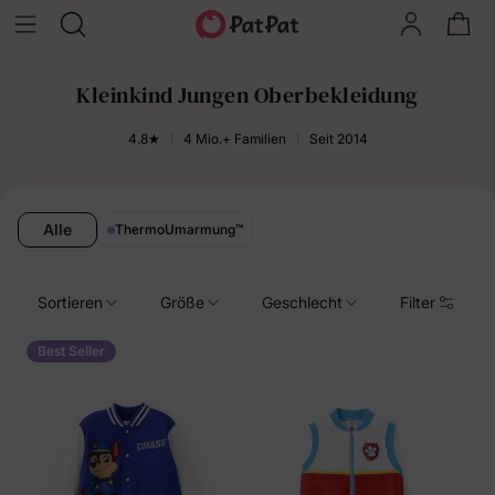
Kleinkind Jungen Oberbekleidung
4.8★
4 Mio.+ Familien
Seit 2014
Alle
ThermoUmarmung
™
Sortieren
Größe
Geschlecht
Filter
Best Seller