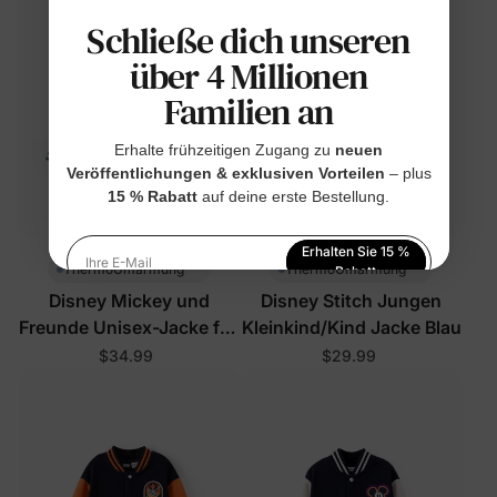
Schließe dich unseren
über 4 Millionen
Familien an
Erhalte frühzeitigen Zugang zu
neuen
Veröffentlichungen & exklusiven Vorteilen
– plus
15 % Rabatt
auf deine erste Bestellung.
Erhalten Sie 15 %
™
™
ThermoUmarmung
ThermoUmarmung
Ihre E-Mail
Rabatt
Disney Mickey und
Disney Stitch Jungen
Indem Sie sich anmelden, stimmen Sie unserer
Freunde Unisex-Jacke für
Kleinkind/Kind Jacke Blau
Datenschutzerklärung
zu
Kleinkinder/Kinder Grün
$34.99
$29.99