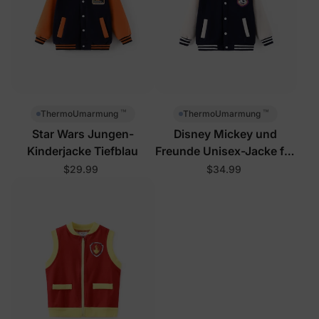
™
™
ThermoUmarmung
ThermoUmarmung
Star Wars Jungen-
Disney Mickey und
Kinderjacke Tiefblau
Freunde Unisex-Jacke für
Kleinkinder/Kinder in
$29.99
$34.99
Königsblau