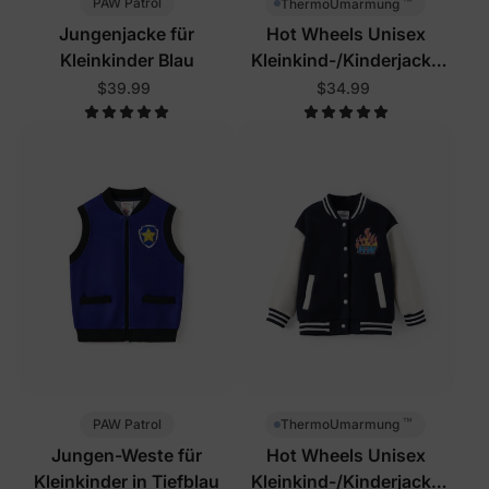
™
PAW Patrol
ThermoUmarmung
Jungenjacke für
Hot Wheels Unisex
Kleinkinder Blau
Kleinkind-/Kinderjacke
Rot
$39.99
$34.99
™
PAW Patrol
ThermoUmarmung
Jungen-Weste für
Hot Wheels Unisex
Kleinkinder in Tiefblau
Kleinkind-/Kinderjacke